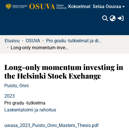
Kokoelmat
Selaa Osuvaa
(c
Etusivu
OSUVA
Pro gradu -tutkielmat ja diplomityöt
Long-only momentum investing in the Helsinki Stock Exchange
Long-only momentum investing in
the Helsinki Stock Exchange
Puisto, Onni
2023
Pro gradu -tutkielma
Laskentatoimi ja rahoitus
uwasa_2023_Puisto_Onni_Masters_Thesis.pdf