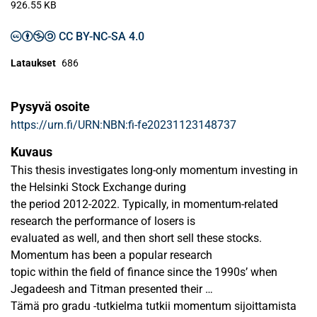
926.55 KB
CC BY-NC-SA 4.0
Lataukset
686
Pysyvä osoite
https://urn.fi/URN:NBN:fi-fe20231123148737
Kuvaus
This thesis investigates long-only momentum investing in
the Helsinki Stock Exchange during
the period 2012-2022. Typically, in momentum-related
research the performance of losers is
evaluated as well, and then short sell these stocks.
Momentum has been a popular research
topic within the field of finance since the 1990s’ when
Jegadeesh and Titman presented their
results from the US market. Since then, momentum has
Tämä pro gradu -tutkielma tutkii momentum sijoittamista