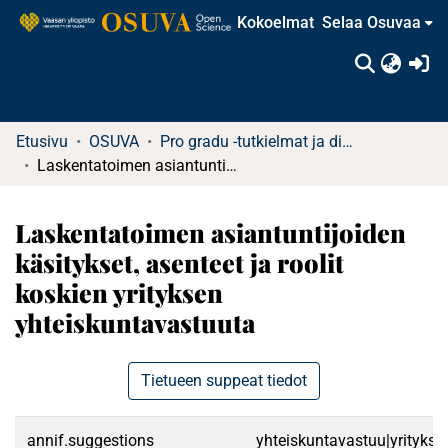
Kokoelmat
Selaa Osuvaa
(c
Etusivu
OSUVA
Pro gradu -tutkielmat ja diplomityöt
Laskentatoimen asiantuntijoiden käsitykset, asenteet ja roolit koskien yrityksen yhteiskuntavastuuta
Laskentatoimen asiantuntijoiden
käsitykset, asenteet ja roolit
koskien yrityksen
yhteiskuntavastuuta
Tietueen suppeat tiedot
annif.suggestions
yhteiskuntavastuu|yritykset