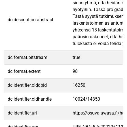
sidosryhmä, että heidän ro
hyötyihin. Tässä pro gradu 
Tästä syystä tutkimuksen ta
dc.description.abstract
laskentatoimen asiantuntij
yhteensä 13 laskentatoimen 
pääosin uskoneet, että heil
tuloksista ei voida tehdä yl
dc.format.bitstream
true
dc.format.extent
98
dc.identifier.olddbid
16250
dc.identifier.oldhandle
10024/14350
dc.identifier.uri
https://osuva.uwasa.fi/h
dc.identifier.urn
URN:NBN:fi-fe2022051134