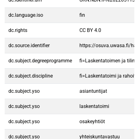
dc.language.iso
fin
dc.rights
CC BY 4.0
dc.source.identifier
https://osuva.uwasa.fi/h
dc.subject.degreeprogramme
fi=Laskentatoimen ja tilin
dc.subject.discipline
fi=Laskentatoimi ja rahoit
dc.subject.yso
asiantuntijat
dc.subject.yso
laskentatoimi
dc.subject.yso
osakeyhtiöt
dc.subject.yso
yhteiskuntavastuu