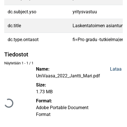
dc.subject.yso
yritysvastuu
dc.title
Laskentatoimen asiantuntijo
dc.type.ontasot
fi=Pro gradu -tutkielma|en
Tiedostot
Näytetään
1 - 1 / 1
Name:
Lataa
UniVaasa_2022_Jantti_Mari.pdf
Size:
Ladataan...
1.73 MB
Format:
Adobe Portable Document
Format