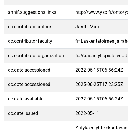
annif.suggestions.links
http://www.yso.fi/onto/ys
dc.contributor.author
Jäntti, Mari
dc.contributor.faculty
fi=Laskentatoimen ja raho
dc.contributor.organization
fi=Vaasan yliopisto|en=Uni
dc.date.accessioned
2022-06-15T06:56:24Z
dc.date.accessioned
2025-06-25T17:22:25Z
dc.date.available
2022-06-15T06:56:24Z
dc.date.issued
2022-05-11
Yrityksen yhteiskuntavastuu