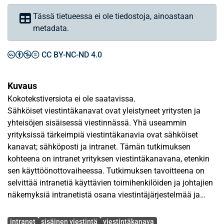
Tässä tietueessa ei ole tiedostoja, ainoastaan
metadata.
CC BY-NC-ND 4.0
Kuvaus
Kokotekstiversiota ei ole saatavissa.
Sähköiset viestintäkanavat ovat yleistyneet yritysten ja
yhteisöjen sisäisessä viestinnässä. Yhä useammin
yrityksissä tärkeimpiä viestintäkanavia ovat sähköiset
kanavat; sähköposti ja intranet. Tämän tutkimuksen
kohteena on intranet yrityksen viestintäkanavana, etenkin
sen käyttöönottovaiheessa. Tutkimuksen tavoitteena on
selvittää intranetiä käyttävien toimihenkilöiden ja johtajien
näkemyksiä intranetistä osana viestintäjärjestelmää ja
työn apuvälineenä, sen käyttötavoista, sisällöstä,
Avainsanat
käytettävyydestä ja ulkoasusta.
intranet
sisäinen viestintä
viestintäkanava