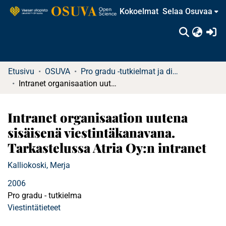
Kokoelmat
Selaa Osuvaa
(c
Etusivu
OSUVA
Pro gradu -tutkielmat ja diplomityöt
Intranet organisaation uutena sisäisenä viestintäkanavana. Tarkastelussa Atria Oy:n intranet
Intranet organisaation uutena
sisäisenä viestintäkanavana.
Tarkastelussa Atria Oy:n intranet
Kalliokoski, Merja
2006
Pro gradu - tutkielma
Viestintätieteet