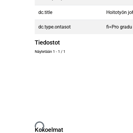
dc.title
Hoitotyön jo
dc.type.ontasot
fi=Pro gradu
Tiedostot
Näytetään
1 - 1 / 1
Ladataan...
Kokoelmat