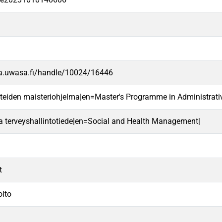
va.uwasa.fi/handle/10024/16446
ieteiden maisteriohjelma|en=Master's Programme in Administrati
 ja terveyshallintotiede|en=Social and Health Management|
t
olto