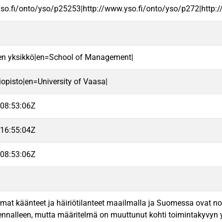
yso.fi/onto/yso/p25253|http://www.yso.fi/onto/yso/p272|http:
a
en yksikkö|en=School of Management|
iopisto|en=University of Vaasa|
08:53:06Z
16:55:04Z
08:53:06Z
at käänteet ja häiriötilanteet maailmalla ja Suomessa ovat nost
nalleen, mutta määritelmä on muuttunut kohti toimintakyvyn yll