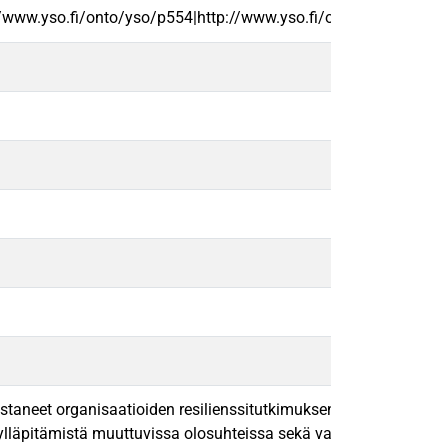
//www.yso.fi/onto/yso/p554|http://www.yso.fi/onto/yso/p1186
aneet organisaatioiden resilienssitutkimuksen tunnettavuutta r
äpitämistä muuttuvissa olosuhteissa sekä valmiutta kohdata häir