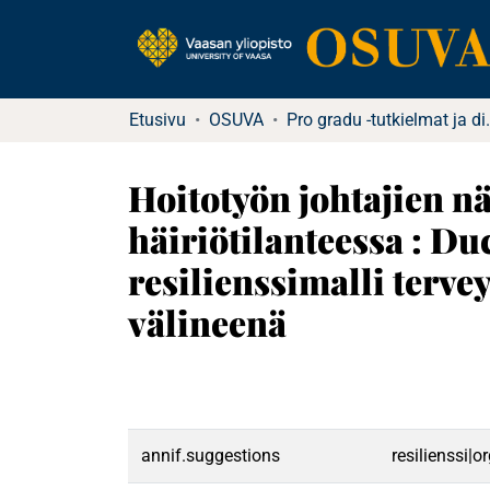
Etusivu
OSUVA
Pro gradu -tu
Hoitotyön johtajien n
häiriötilanteessa : D
resilienssimalli terv
välineenä
annif.suggestions
resilienssi|o