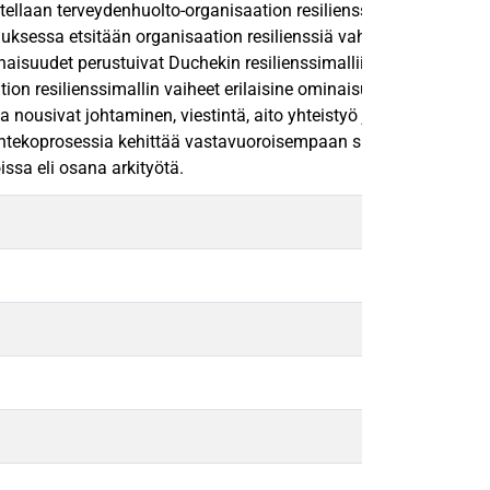
tellaan terveydenhuolto-organisaation resilienssiä hoitotyön j
muksessa etsitään organisaation resilienssiä vahvistavia ja heike
suudet perustuivat Duchekin resilienssimalliin. Aineiston käs
on resilienssimallin vaiheet erilaisine ominaisuuksineen oli löyd
nousivat johtaminen, viestintä, aito yhteistyö ja moniammatillis
töksentekoprosessia kehittää vastavuoroisempaan suuntaan. Terve
issa eli osana arkityötä.