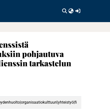
(current)
enssistä
uksiin pohjautuva
lienssin tarkastelun
veydenhuolto|organisaatiokulttuuri|yhteistyö|fi