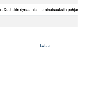
sa : Duchekin dynaamisiin ominaisuuksiin pohjautuva resilienssim
Lataa