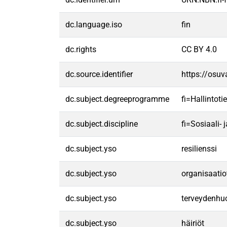
dc.language.iso
fin
dc.rights
CC BY 4.0
dc.source.identifier
https://osu
dc.subject.degreeprogramme
fi=Hallintot
dc.subject.discipline
fi=Sosiaali-
dc.subject.yso
resilienssi
dc.subject.yso
organisaatio
dc.subject.yso
terveydenhu
dc.subject.yso
häiriöt