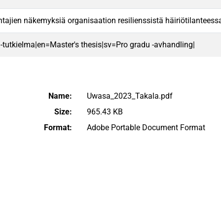
htajien näkemyksiä organisaation resilienssistä häiriötilantees
 -tutkielma|en=Master's thesis|sv=Pro gradu -avhandling|
Name:
Uwasa_2023_Takala.pdf
Size:
965.43 KB
Format:
Adobe Portable Document Format