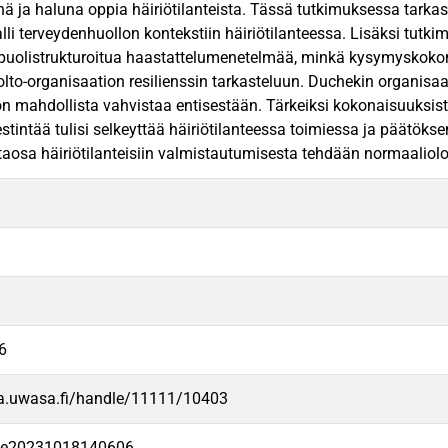
 ja haluna oppia häiriötilanteista. Tässä tutkimuksessa tarkas
lli terveydenhuollon kontekstiin häiriötilanteessa. Lisäksi tutki
uolistrukturoitua haastattelumenetelmää, minkä kysymyskokonai
to-organisaation resilienssin tarkasteluun. Duchekin organisaati
on mahdollista vahvistaa entisestään. Tärkeiksi kokonaisuuksista 
Viestintää tulisi selkeyttää häiriötilanteessa toimiessa ja pää
ltaosa häiriötilanteisiin valmistautumisesta tehdään normaaliolo
6
va.uwasa.fi/handle/11111/10403
-fe20231018140606