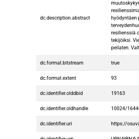
muutoskykynä
resilienssima
dc.description.abstract
hyödyntäen p
terveydenhuol
resilienssiä 
tekijöiksi. 
peilaten. Va
dc.format.bitstream
true
dc.format.extent
93
dc.identifier.olddbid
19163
dc.identifier.oldhandle
10024/1644
dc.identifier.uri
https://osu
dc.identifier.urn
URN:NBN:fi