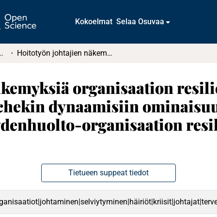
Kokoelmat
Selaa Osuvaa
tkielmat ja diplomityöt
Hoitotyön johtajien näkemyksiä organisaation resilienssistä häiriötilanteessa : Duchekin dynaamisiin ominaisuuksiin pohjautuva resilienssimalli terveydenhuolto-organisaation resilienssin tarkastelun välineenä
äkemyksiä organisaation resili
uchekin dynaamisiin ominaisu
eydenhuolto-organisaation resi
Tietueen suppeat tiedot
rganisaatiot|johtaminen|selviytyminen|häiriöt|kriisit|johtajat|ter