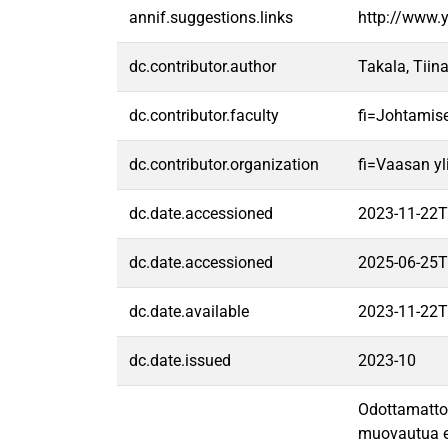
annif.suggestions.links
http://www.
dc.contributor.author
Takala, Tiin
dc.contributor.faculty
fi=Johtamis
dc.contributor.organization
fi=Vaasan yl
dc.date.accessioned
2023-11-22T
dc.date.accessioned
2025-06-25T
dc.date.available
2023-11-22T
dc.date.issued
2023-10
Odottamattom
muovautua en