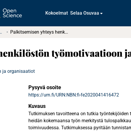
Kokoelmat
Selaa Osuvaa
tkielmat ja diplomityöt
Palkitsemisen yhteys henkilöstön työmotivaatioon ja työn merkitys
henkilöstön työmotivaatioon j
 ja organisaatiot
Pysyvä osoite
https://urn.fi/URN:NBN:fi-fe2020041416472
Kuvaus
Tutkimuksen tavoitteena on tutkia työntekijöiden t
heidän kokemaansa työn merkitystä tulospalkkau
toimivuudessa. Tutkimuksessa pyritään tunnista