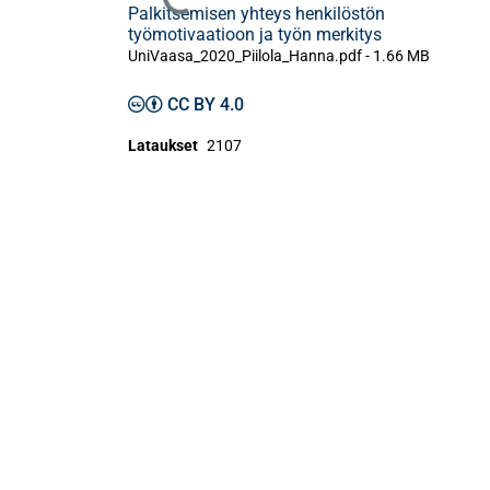
Ladataan...
Palkitsemisen yhteys henkilöstön
työmotivaatioon ja työn merkitys
UniVaasa_2020_Piilola_Hanna.pdf -
1.66 MB
CC BY 4.0
Lataukset
2107