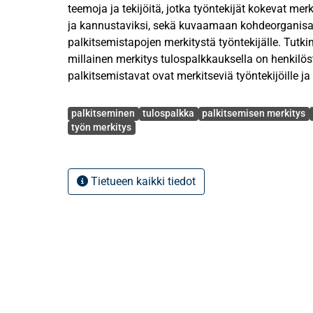
teemoja ja tekijöitä, jotka työntekijät kokevat merki
ja kannustaviksi, sekä kuvaamaan kohdeorganisaa
palkitsemistapojen merkitystä työntekijälle. Tutkim
millainen merkitys tulospalkkauksella on henkilöst
palkitsemistavat ovat merkitseviä työntekijöille ja
aineellisilla ja aineettomilla palkitsemistavoilla e
Avainsanat
kokemukseen työn merkitsevyydestä. Tutkimukse
palkitseminen
tulospalkka
palkitsemisen merkitys
kerätyn empiirisen materiaalin analysointi perustu
työn merkitys
viitekehykseen.
Palkisemisen ja motivaation välistä suhdetta on tu
Tietueen kaikki tiedot
kansallisesti kuin kansainvälisestikin. Työntekij
ole juurikaan tutkittu, sillä aiemmat tutkimukset o
näkökulmaan tai yksittäisiin palkitsemistapoihin.
Tutkimus on monimenetelmätutkimus, jossa on ka
Tutkimuksen ensimmäinen osa suoritettiin kvantit
jossa perusjoukkona olivat kohdeorganisaation ty
toisessa osassa suoritettiin kvalitatiivinen ryhm