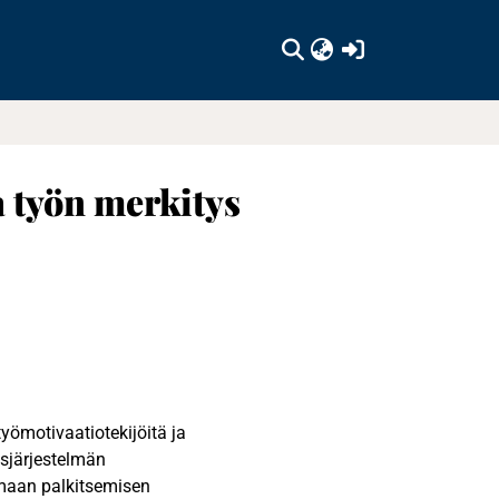
(current)
a työn merkitys
yömotivaatiotekijöitä ja
sjärjestelmän
maan palkitsemisen