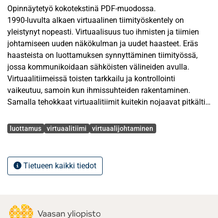
Opinnäytetyö kokotekstinä PDF-muodossa.
1990-luvulta alkaen virtuaalinen tiimityöskentely on
yleistynyt nopeasti. Virtuaalisuus tuo ihmisten ja tiimien
johtamiseen uuden näkökulman ja uudet haasteet. Eräs
haasteista on luottamuksen synnyttäminen tiimityössä,
jossa kommunikoidaan sähköisten välineiden avulla.
Virtuaalitiimeissä toisten tarkkailu ja kontrollointi
vaikeutuu, samoin kun ihmissuhteiden rakentaminen.
Samalla tehokkaat virtuaalitiimit kuitekin nojaavat pitkälti
itsensä johtamiseen ja itseohjautuvuuteen, jotka
Avainsanat
perustuvat pitkälti luottamukseen.
luottamus
virtuaalitiimi
virtuaalijohtaminen
Tutkimuksen teoreettisena viitekehyksenä yhdistellään
virtuaalitiimeistä ja niiden johtamisesta, luottamuksesta
sekä luottamuksesta virtuaalitiimeissä tehtyä tutkimusta.
Tietueen kaikki tiedot
Tutkimuksen empiirinen osuus perustuu
teemahaastatteluihin. Teemahaastattelu tehtiin
kahdeksalle ammattlaiselle, joilla kaikilla on usean vuoden
kokemus virtuaalisen tiimin johtamisesta tai