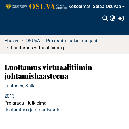
Kokoelmat
Selaa Osuvaa
(c
Etusivu
OSUVA
Pro gradu -tutkielmat ja diplomityöt (rajattu saatavuus)
Luottamus virtuaalitiimin johtamishaasteena
Luottamus virtuaalitiimin
johtamishaasteena
Lehtonen, Salla
2013
Pro gradu - tutkielma
Johtaminen ja organisaatiot