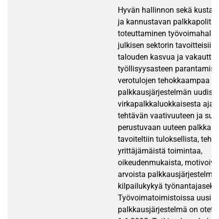
Hyvän hallinnon sekä kusta
ja kannustavan palkkapolitii
toteuttaminen työvoimahallin
julkisen sektorin tavoitteisiin
talouden kasvua ja vakautta,
työllisyysasteen parantamist
verotulojen tehokkaampaa käy
palkkausjärjestelmän uudist
virkapalkkaluokkaisesta ajatt
tehtävän vaativuuteen ja suo
perustuvaan uuteen palkkau
tavoiteltiin tuloksellista, teho
yrittäjämäistä toimintaa,
oikeudenmukaista, motivoivaa
arvoista palkkausjärjestelmä
kilpailukykyä työnantajasektor
Työvoimatoimistoissa uusi
palkkausjärjestelmä on otett