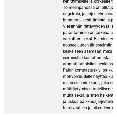
kehittymiselle ja korkealle ty
Toimeenpanossa on ollut jon
ongelmia, ja järjestelmä vaati
huomiota, kehittämistä ja pa
Viestinnän riittävyyden ja la
parantaminen on tärkeää asen
vaikuttamiseksi. Esimiesten 
nousee uuden järjestelmän 
keskeiseen asemaan, mikä ed
esimiesten kouluttamista
ammattitaitoisiksi henkilöstöj
Pahin kompastuskivi palkkau
motivoivuudelle näyttää kuit
resurssien niukkuus, joka es
määräytymisen todellisen su
mukaiseksi, ja siten heikentä
ja uskoa palkkausjärjestelm
toimivuuteen ja oikeudenmuk