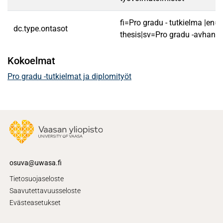
fi=Pro gradu - tutkielma |en=
dc.type.ontasot
thesis|sv=Pro gradu -avhandl
Kokoelmat
Pro gradu -tutkielmat ja diplomityöt
osuva@uwasa.fi
Tietosuojaseloste
Saavutettavuusseloste
Evästeasetukset