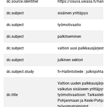
dc.source.identifier
https://osuva.uwasa.fi/han
dc.subject
sisäinen yrittäjyys
dc.subject
työmotivaatio
dc.subject
palkitseminen
dc.subject
valtion uusi palkkausjärjeste
dc.subject
julkinen sektori
dc.subject.study
fi=Hallintotiede : julkisjohta
Valtion uuden palkkausjärje
vaikutus sisäiseen yrittäjyyte
dc.title
työmotivaatioon: Tarkastelu
Pohjanmaan ja Keski-Pohja
työvoimatoimistot