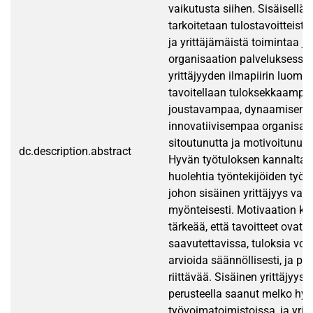
vaikutusta siihen. Sisäisellä y
tarkoitetaan tulostavoitteista,
ja yrittäjämäistä toimintaa jo
organisaation palveluksessa.
yrittäjyyden ilmapiirin luomis
tavoitellaan tuloksekkaampa
joustavampaa, dynaamisemp
innovatiivisempaa organisaa
sitoutunutta ja motivoitunutt
dc.description.abstract
Hyvän työtuloksen kannalta 
huolehtia työntekijöiden työm
johon sisäinen yrittäjyys vaik
myönteisesti. Motivaation ka
tärkeää, että tavoitteet ovat s
saavutettavissa, tuloksia voi
arvioida säännöllisesti, ja pa
riittävää. Sisäinen yrittäjyys 
perusteella saanut melko hyvi
työvoimatoimistoissa, ja yrit