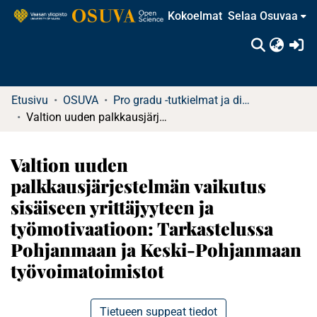
Kokoelmat
Selaa Osuvaa
(c
Etusivu
OSUVA
Pro gradu -tutkielmat ja diplomityöt
Valtion uuden palkkausjärjestelmän vaikutus sisäiseen yrittäjyyteen ja työmotivaatioon: Tarkastelussa Pohjanmaan ja Keski-Pohjanmaan työvoimatoimistot
Valtion uuden
palkkausjärjestelmän vaikutus
sisäiseen yrittäjyyteen ja
työmotivaatioon: Tarkastelussa
Pohjanmaan ja Keski-Pohjanmaan
työvoimatoimistot
Tietueen suppeat tiedot