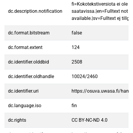
fi=Kokotekstiversiota ei ole
dc.description.notification
saatavissa.|en=Fulltext not
available.|sv=Fulltext ej tillgä
dc.format.bitstream
false
dc.format.extent
124
dc.identifier.olddbid
2508
dc.identifier.oldhandle
10024/2460
dc.identifier.uri
https://osuva.uwasa.fi/han
dc.language.iso
fin
dc.rights
CC BY-NC-ND 4.0