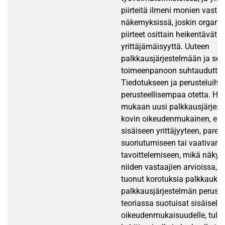
piirteitä ilmeni monien vastaa
näkemyksissä, joskin organi
piirteet osittain heikentävät
yrittäjämäisyyttä. Uuteen
palkkausjärjestelmään ja sen
toimeenpanoon suhtauduttiin k
Tiedotukseen ja perusteluihin 
perusteellisempaa otetta. He
mukaan uusi palkkausjärjeste
kovin oikeudenmukainen, eik
sisäiseen yrittäjyyteen, par
suoriutumiseen tai vaativamp
tavoittelemiseen, mikä näkyi e
niiden vastaajien arvioissa, j
tuonut korotuksia palkkauks
palkkausjärjestelmän peruste
teoriassa suotuisat sisäiselle 
oikeudenmukaisuudelle, tuloks