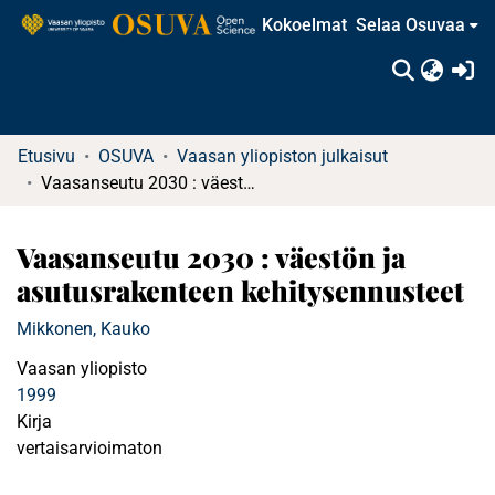
Kokoelmat
Selaa Osuvaa
(c
Etusivu
OSUVA
Vaasan yliopiston julkaisut
Vaasanseutu 2030 : väestön ja asutusrakenteen kehitysennusteet
Vaasanseutu 2030 : väestön ja
asutusrakenteen kehitysennusteet
Mikkonen, Kauko
Vaasan yliopisto
1999
Kirja
vertaisarvioimaton