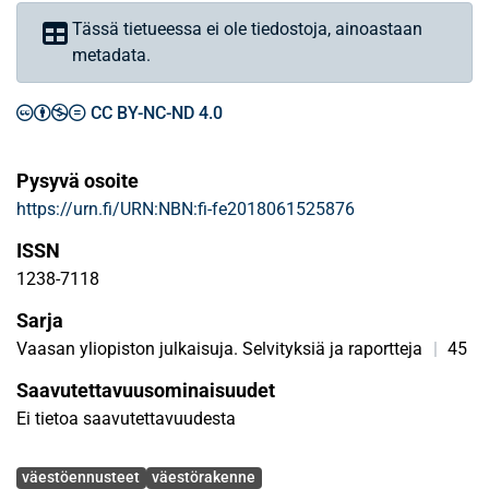
Tässä tietueessa ei ole tiedostoja, ainoastaan
metadata.
CC BY-NC-ND 4.0
Pysyvä osoite
https://urn.fi/URN:NBN:fi-fe2018061525876
ISSN
1238-7118
Sarja
Vaasan yliopiston julkaisuja. Selvityksiä ja raportteja
|
45
Saavutettavuusominaisuudet
Ei tietoa saavutettavuudesta
Avainsanat
väestöennusteet
väestörakenne