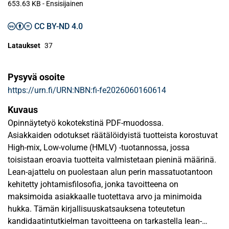
653.63 KB
- Ensisijainen
CC BY-ND 4.0
Lataukset
37
Pysyvä osoite
https://urn.fi/URN:NBN:fi-fe2026060160614
Kuvaus
Opinnäytetyö kokotekstinä PDF-muodossa.
Asiakkaiden odotukset räätälöidyistä tuotteista korostuvat
High-mix, Low-volume (HMLV) -tuotannossa, jossa
toisistaan eroavia tuotteita valmistetaan pieninä määrinä.
Lean-ajattelu on puolestaan alun perin massatuotantoon
kehitetty johtamisfilosofia, jonka tavoitteena on
maksimoida asiakkaalle tuotettava arvo ja minimoida
hukka. Tämän kirjallisuuskatsauksena toteutetun
kandidaatintutkielman tavoitteena on tarkastella lean-