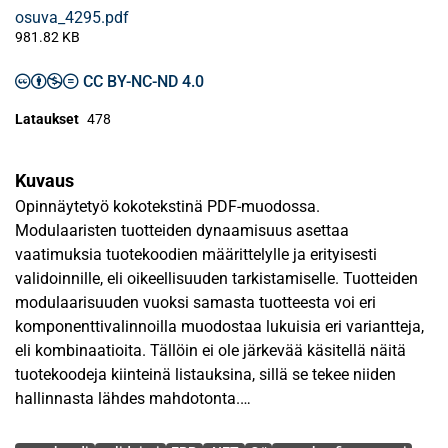
osuva_4295.pdf
981.82 KB
CC BY-NC-ND 4.0
Lataukset
478
Kuvaus
Opinnäytetyö kokotekstinä PDF-muodossa.
Modulaaristen tuotteiden dynaamisuus asettaa
vaatimuksia tuotekoodien määrittelylle ja erityisesti
validoinnille, eli oikeellisuuden tarkistamiselle. Tuotteiden
modulaarisuuden vuoksi samasta tuotteesta voi eri
komponenttivalinnoilla muodostaa lukuisia eri variantteja,
eli kombinaatioita. Tällöin ei ole järkevää käsitellä näitä
tuotekoodeja kiinteinä listauksina, sillä se tekee niiden
hallinnasta lähdes mahdotonta.
Avainsanat
Tuotetietojen tulee näkyä samalla tavalla useampaan eri