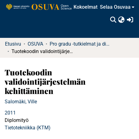
Kokoelmat
Selaa Osuvaa
(c
Etusivu
OSUVA
Pro gradu -tutkielmat ja diplomityöt
Tuotekoodin validointijärjestelmän kehittäminen
Tuotekoodin
validointijärjestelmän
kehittäminen
Salomäki, Ville
2011
Diplomityö
Tietotekniikka (KTM)