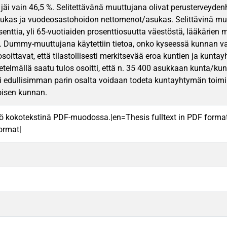
i jäi vain 46,5 %. Selitettävänä muuttujana olivat perustervey
kas ja vuodeosastohoidon nettomenot/asukas. Selittävinä muutt
enttia, yli 65-vuotiaiden prosenttiosuutta väestöstä, lääkärie
. Dummy-muuttujana käytettiin tietoa, onko kyseessä kunnan v
soittavat, että tilastollisesti merkitsevää eroa kuntien ja kunta
telmällä saatu tulos osoitti, että n. 35 400 asukkaan kunta/ku
i edullisimman parin osalta voidaan todeta kuntayhtymän toim
isen kunnan.
ö kokotekstinä PDF-muodossa.|en=Thesis fulltext in PDF forma
format|