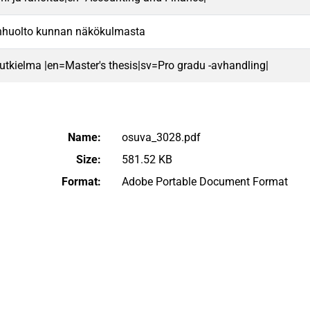
nhuolto kunnan näkökulmasta
 tutkielma |en=Master's thesis|sv=Pro gradu -avhandling|
Name:
osuva_3028.pdf
Size:
581.52 KB
Format:
Adobe Portable Document Format