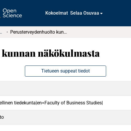
Kokoelmat
Selaa Osuvaa
tkielmat ja diplomityöt
Perusterveydenhuolto kunnan näkökulmasta
o kunnan näkökulmasta
Tietueen suppeat tiedot
ellinen tiedekunta|en=Faculty of Business Studies|
to