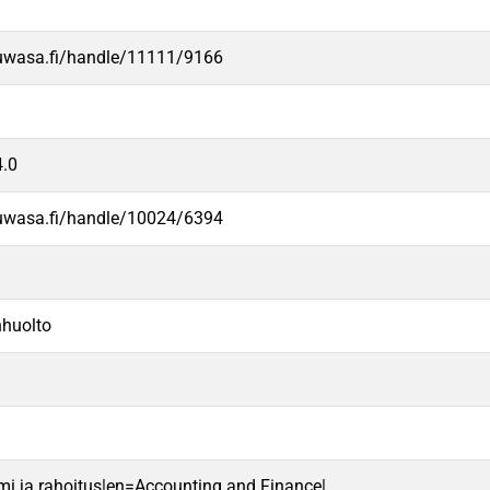
.uwasa.fi/handle/11111/9166
.0
.uwasa.fi/handle/10024/6394
nhuolto
mi ja rahoitus|en=Accounting and Finance|