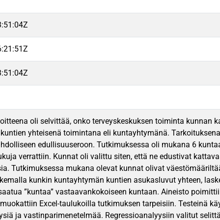
3:51:04Z
6:21:51Z
3:51:04Z
oitteena oli selvittää, onko terveyskeskuksen toiminta kunna
 kuntien yhteisenä toimintana eli kuntayhtymänä. Tarkoituksena 
hdolliseen edullisuuseroon. Tutkimuksessa oli mukana 6 kunta
kuja verrattiin. Kunnat oli valittu siten, että ne edustivat kattav
ia. Tutkimuksessa mukana olevat kunnat olivat väestömääriltää
skemalla kunkin kuntayhtymän kuntien asukasluvut yhteen, laskett
n saatua ”kuntaa” vastaavankokoiseen kuntaan. Aineisto poimittii
 muokattiin Excel-taulukoilla tutkimuksen tarpeisiin. Testeinä k
siä ja vastinparimenetelmää. Regressioanalyysiin valitut selittä