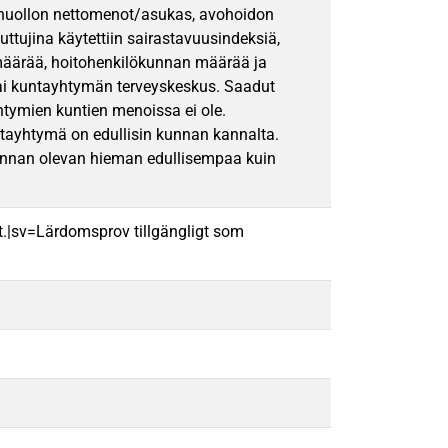
denhuollon nettomenot/asukas, avohoidon
ujina käytettiin sairastavuusindeksiä,
n määrää, hoitohenkilökunnan määrää ja
ai kuntayhtymän terveyskeskus. Saadut
yhtymien kuntien menoissa ei ole.
ntayhtymä on edullisin kunnan kannalta.
innan olevan hieman edullisempaa kuin
t.|sv=Lärdomsprov tillgängligt som