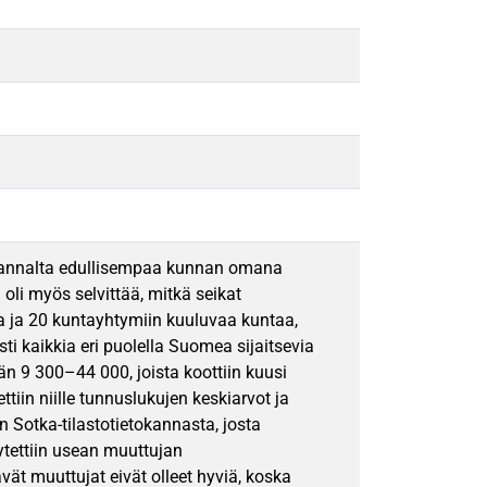
n kannalta edullisempaa kunnan omana
oli myös selvittää, mitkä seikat
a ja 20 kuntayhtymiin kuuluvaa kuntaa,
asti kaikkia eri puolella Suomea sijaitsevia
n 9 300–44 000, joista koottiin kuusi
iin niille tunnuslukujen keskiarvot ja
n Sotka-tilastotietokannasta, josta
äytettiin usean muuttujan
vät muuttujat eivät olleet hyviä, koska