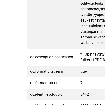
selitysasteeks
nettomenot/asu
työttömyyspros
asukastiheyttä
lopputulokset o
Vastinparimene
Tämän selväst
vastaavankoko
fi=Opinnäytety
dc.description.notification
fulltext i PDF-
dc.format.bitstream
true
dc.format.extent
74
dc.identifier.olddbid
6442