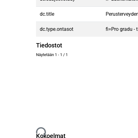
dc.title
Perusterveyde
dc.type.ontasot
fi=Pro gradu -
Tiedostot
Näytetään
1 - 1 / 1
Ladataan...
Kokoelmat