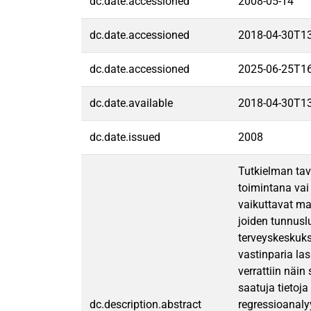
dc.date.accessioned
2008-05-14
dc.date.accessioned
2018-04-30T1
dc.date.accessioned
2025-06-25T1
dc.date.available
2018-04-30T1
dc.date.issued
2008
Tutkielman tav
toimintana vai
vaikuttavat ma
joiden tunnuslu
terveyskeskuks
vastinparia la
verrattiin näi
saatuja tietoja
dc.description.abstract
regressioanalyy