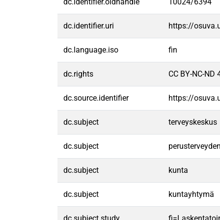
dc.identifier.oldhandle
10024/6394
dc.identifier.uri
https://osuva
dc.language.iso
fin
dc.rights
CC BY-NC-ND 4
dc.source.identifier
https://osuva
dc.subject
terveyskeskus
dc.subject
perusterveyde
dc.subject
kunta
dc.subject
kuntayhtymä
dc.subject.study
fi=Laskentatoi