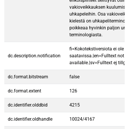
erikoispiirteet selittyvät osin
vakioveikkauksen kuulumisel
uhkapeleihin. Osa vakioveikk
kielestä on uhkapeliterminolo
poikkeaa hyvinkin paljon urhe
terminologiasta.
fi=Kokotekstiversiota ei ole
dc.description.notification
saatavissa.|en=Fulltext not
available.|sv=Fulltext ej tillgä
dc.format.bitstream
false
dc.format.extent
126
dc.identifier.olddbid
4215
dc.identifier.oldhandle
10024/4167