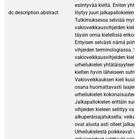
esiintyvää kieltä. Eniten yhtä
dc.description.abstract
löytyy juuri jalkapallokielen 
Tutkimuksessa selviää myös,
vakioveikkausvihjeiden kielell
täysin omia kielellisiä erikoisp
Erityisen selvästi nämä piirte
vihjeiden terminologiassa. S
vakioveikkausvihjeiden kielen
urheilukielen yhtäläisyyteen 
kielten hyvin läheiseen suhte
Vakioveikkauksen kieli kuulu
osana huomattavasti laaje
urheilukielen kokonaisuuteen
Jalkapallokielen erittäin suur
vihjeiden kieleen selittyy va
alkuperäisajatuksella: veikat
ovat alusta asti olleet jalkapa
Urheilukielestä poikkeavat vi