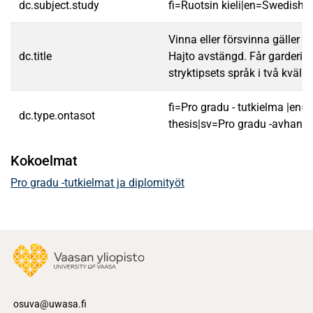
dc.subject.study
fi=Ruotsin kieli|en=Swedish 
Vinna eller försvinna gäller ä
dc.title
Hajto avstängd. Får garderin
stryktipsets språk i två kvälls
fi=Pro gradu - tutkielma |en=
dc.type.ontasot
thesis|sv=Pro gradu -avhandl
Kokoelmat
Pro gradu -tutkielmat ja diplomityöt
osuva@uwasa.fi