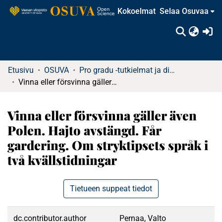
Kokoelmat
Selaa Osuvaa
(c
Etusivu
OSUVA
Pro gradu -tutkielmat ja diplomityöt
Vinna eller försvinna gäller även Polen. Hajto avstängd. Får gardering. Om stryktipsets språk i två kvällstidningar
Vinna eller försvinna gäller även
Polen. Hajto avstängd. Får
gardering. Om stryktipsets språk i
två kvällstidningar
Tietueen suppeat tiedot
dc.contributor.author
Pernaa, Valto