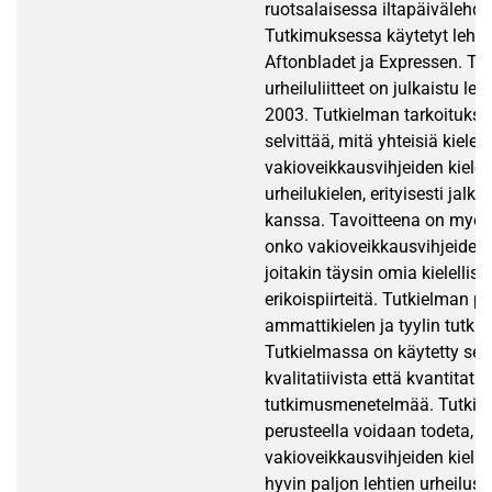
ruotsalaisessa iltapäivälehde
Tutkimuksessa käytetyt lehde
Aftonbladet ja Expressen. Tut
urheiluliitteet on julkaistu l
2003. Tutkielman tarkoituks
selvittää, mitä yhteisiä kielelli
vakioveikkausvihjeiden kielel
urheilukielen, erityisesti jalka
kanssa. Tavoitteena on myös 
onko vakioveikkausvihjeiden k
joitakin täysin omia kielellisi
erikoispiirteitä. Tutkielman 
ammattikielen ja tyylin tutki
Tutkielmassa on käytetty sek
kvalitatiivista että kvantitatii
tutkimusmenetelmää. Tutki
perusteella voidaan todeta, e
vakioveikkausvihjeiden kieli 
hyvin paljon lehtien urheilusiv