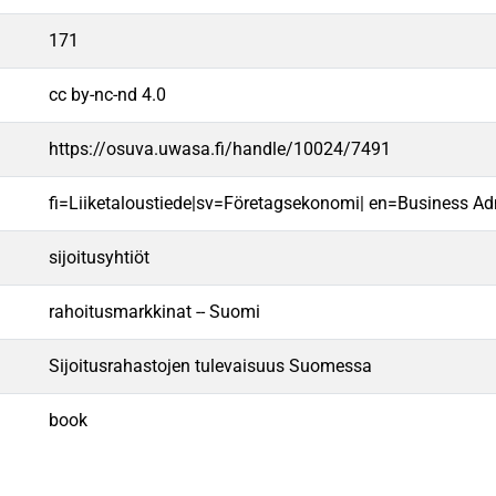
171
cc by-nc-nd 4.0
https://osuva.uwasa.fi/handle/10024/7491
fi=Liiketaloustiede|sv=Företagsekonomi| en=Business Adm
sijoitusyhtiöt
rahoitusmarkkinat -- Suomi
Sijoitusrahastojen tulevaisuus Suomessa
book