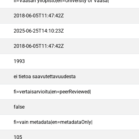
fi=Vaasan yliopisto|en=University of Vaasa|
2018-06-05T11:47:42Z
2025-06-25T14:10:23Z
2018-06-05T11:47:42Z
1993
ei tietoa saavutettavuudesta
fi=vertaisarvioitu|en=peerReviewed|
false
fi=vain metadata|en=metadataOnly|
105