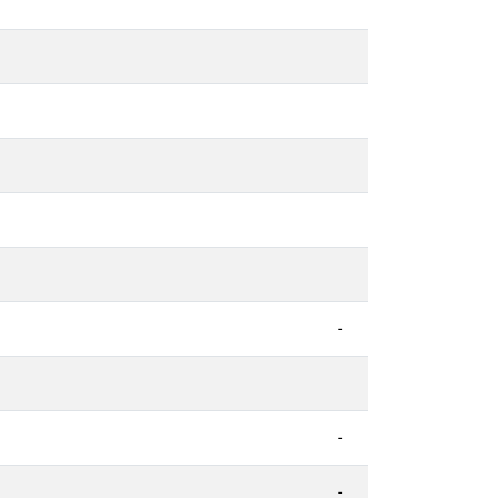
-
-
-