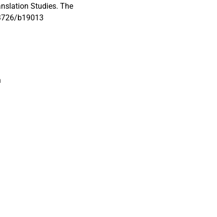
anslation Studies. The
0.3726/b19013
n