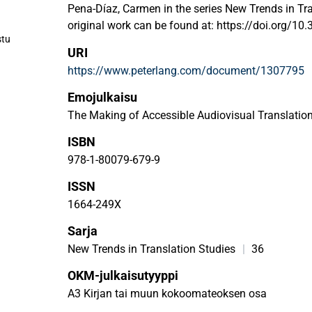
Pena-Díaz, Carmen in the series New Trends in Tr
original work can be found at: https://doi.org/1
stu
URI
https://www.peterlang.com/document/1307795
Emojulkaisu
The Making of Accessible Audiovisual Translatio
ISBN
978-1-80079-679-9
ISSN
1664-249X
Sarja
New Trends in Translation Studies
|
36
OKM-julkaisutyyppi
A3 Kirjan tai muun kokoomateoksen osa