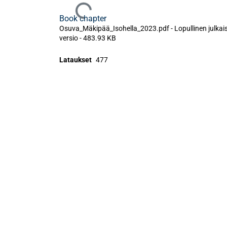
Ladataan...
Book chapter
Osuva_Mäkipää_Isohella_2023.pdf -
Lopullinen julkai
versio
-
483.93 KB
Lataukset
477