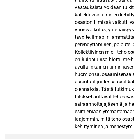
vastauksista voidaan tulkita, 
kollektiivisen mielen kehitty
osaston tiimissä vaikutti vas
vuorovaikutus, yhtenäisyys, 
tavoite, ilmapiiri, ammattitait
perehdyttäminen, palaute ja ar
Kollektiivinen mieli teho-osas
on huippuunsa hiottu me-henk
avulla jokainen tiimin jäsen j
huomionsa, osaamisensa se
asiantuntijuutensa ovat koko
olennai-sia. Tästä tutkimuks
tulokset auttavat teho-osasto
sairaanhoitajajäseniä ja hei
esimiehiään ymmärtämään e
laajemmin, mitä teho-osaston
kehittyminen ja menestyminen