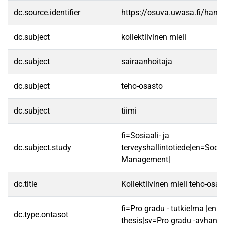
dc.source.identifier
https://osuva.uwasa.fi/han
dc.subject
kollektiivinen mieli
dc.subject
sairaanhoitaja
dc.subject
teho-osasto
dc.subject
tiimi
fi=Sosiaali- ja
dc.subject.study
terveyshallintotiede|en=Socia
Management|
dc.title
Kollektiivinen mieli teho-osas
fi=Pro gradu - tutkielma |en=
dc.type.ontasot
thesis|sv=Pro gradu -avhandl