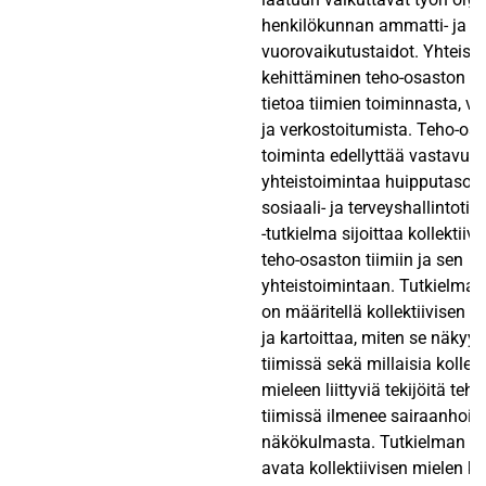
henkilökunnan ammatti- ja
vuorovaikutustaidot. Yhteist
kehittäminen teho-osaston tii
tietoa tiimien toiminnasta, v
ja verkostoitumista. Teho-osa
toiminta edellyttää vastavuor
yhteistoimintaa huipputasol
sosiaali- ja terveyshallintoti
-tutkielma sijoittaa kollektiiv
teho-osaston tiimiin ja sen
yhteistoimintaan. Tutkielman
on määritellä kollektiivisen m
ja kartoittaa, miten se näkyy
tiimissä sekä millaisia kollekt
mieleen liittyviä tekijöitä teh
tiimissä ilmenee sairaanhoit
näkökulmasta. Tutkielman ta
avata kollektiivisen mielen kä