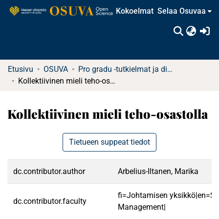
Kokoelmat
Selaa Osuvaa
(c
Etusivu
OSUVA
Pro gradu -tutkielmat ja diplomityöt
Kollektiivinen mieli teho-osastolla
Kollektiivinen mieli teho-osastolla
Tietueen suppeat tiedot
dc.contributor.author
Arbelius-Iltanen, Marika
fi=Johtamisen yksikkö|en=Sc
dc.contributor.faculty
Management|