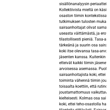
sisällönanalyysin periaatteit
Kollektiivista mieltä on käsite
osaston tiimin kontekstissa
tutkimuksen tulosten mukaa
sairaanhoitajat olivat saman
useasta väittämästä, ja erot o
tilastollisesti pieniä. Tasa-arv
tärkeänä ja suurin osa sairaa
koki itse olevansa tasa-arvoi
jäsenten kanssa. Kuitenkin ne
etteivät kaikki tiimin jäsenet 
arvoisessa asemassa. Puolet
sairaanhoitajista koki, ettei 
toiminta vähennä tiimin joust
toisaalta koettiin, että rutinoi
joustamattomuus vaikuttavat
kielteisesti. Kolmas osa saira
koki, ettei teho-osastolla harjoi
tilanteita riittävästi. Sairaanh