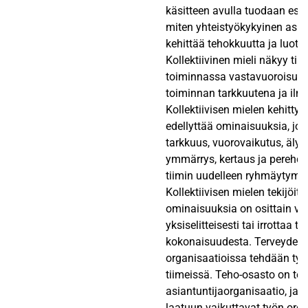
käsitteen avulla tuodaan esiin
miten yhteistyökykyinen asian
kehittää tehokkuutta ja luotet
Kollektiivinen mieli näkyy tii
toiminnassa vastavuoroisuut
toiminnan tarkkuutena ja ilma
Kollektiivisen mielen kehitty
edellyttää ominaisuuksia, jot
tarkkuus, vuorovaikutus, älyk
ymmärrys, kertaus ja perehd
tiimin uudelleen ryhmäytymi
Kollektiivisen mielen tekijöitä
ominaisuuksia on osittain va
yksiselitteisesti tai irrottaa to
kokonaisuudesta. Terveyden
organisaatioissa tehdään ty
tiimeissä. Teho-osasto on te
asiantuntijaorganisaatio, ja 
laatuun vaikuttavat työn orga