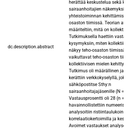
herättää keskustelua sekä kar
sairaanhoitajien näkemyksiä
yhteistoiminnan kehittämisek
osaston tiimissä. Teorian avu
määriteltiin, mitä on kollektii
Tutkimuksella haettiin vasta
kysymyksiin, miten kollektiivi
dc.description.abstract
näkyy teho-osaston tiimissä j
vaikuttavat teho-osaston tiim
kollektiivisen mielen kehittym
Tutkimus oli määrällinen ja a
kerättiin verkkokyselyllä, joka
sähköpostitse Sthy:n
sairaanhoitajajäsenille (N = 6
Vastausprosentti oli 28 (n = 1
havainnollistettiin numeerises
analysoitiin ristiintaulukoinnil
korrelaatiokertoimilla ja keski
Avoimet vastaukset analysoit