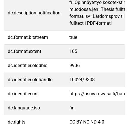
fi=Opinnäytetyö kokotekstin
muodossa.|en=Thesis fulltex
dc.description.notification
format.|sv=Lärdomsprov till
fulltext i PDF-format|
dc.format.bitstream
true
dc.format.extent
105
dc.identifier.olddbid
9936
dc.identifier.oldhandle
10024/9308
dc.identifier.uri
https://osuva.uwasa.fi/han
dc.language.iso
fin
dc.rights
CC BY-NC-ND 4.0