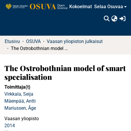
Kokoelmat
Selaa Osuvaa
(c
Etusivu
OSUVA
Vaasan yliopiston julkaisut
The Ostrobothnian model of smart specialisation
The Ostrobothnian model of smart
specialisation
Toimittaja(t)
Virkkala, Seija
Mäenpää, Antti
Mariussen, Åge
Vaasan yliopisto
2014