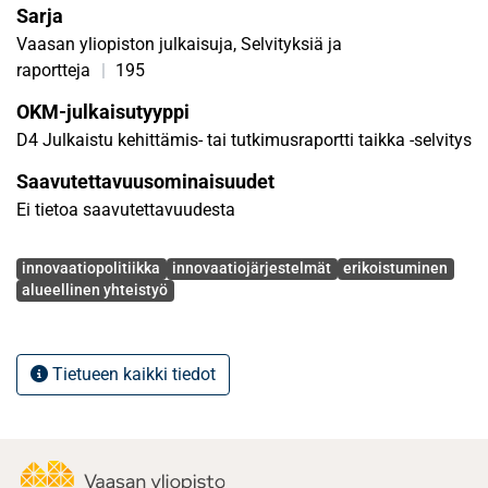
Sarja
Vaasan yliopiston julkaisuja, Selvityksiä ja
raportteja
|
195
OKM-julkaisutyyppi
D4 Julkaistu kehittämis- tai tutkimusraportti taikka -selvitys
Saavutettavuusominaisuudet
Ei tietoa saavutettavuudesta
Avainsanat
innovaatiopolitiikka
innovaatiojärjestelmät
erikoistuminen
alueellinen yhteistyö
Tietueen kaikki tiedot