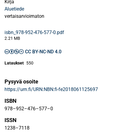
Kirja
Aluetiede
vertaisarvioimaton
isbn_978-952-476-577-0.pdf
2.21 MB
CC BY-NC-ND 4.0
Lataukset
550
Pysyvä osoite
https://urn.fi/URN:NBN:fi-fe2018061125697
ISBN
978–952–476–577–0
ISSN
1238–7118