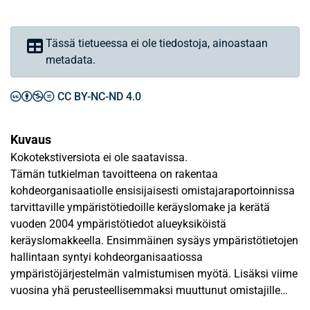
Tässä tietueessa ei ole tiedostoja, ainoastaan
metadata.
CC BY-NC-ND 4.0
Kuvaus
Kokotekstiversiota ei ole saatavissa.
Tämän tutkielman tavoitteena on rakentaa
kohdeorganisaatiolle ensisijaisesti omistajaraportoinnissa
tarvittaville ympäristötiedoille keräyslomake ja kerätä
vuoden 2004 ympäristötiedot alueyksiköistä
keräyslomakkeella. Ensimmäinen sysäys ympäristötietojen
hallintaan syntyi kohdeorganisaatiossa
ympäristöjärjestelmän valmistumisen myötä. Lisäksi viime
vuosina yhä perusteellisemmaksi muuttunut omistajille
tehtävä ympäristötietojen raportointi synnytti tarpeen