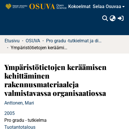
Kokoelmat
Selaa Osuvaa
(c
Etusivu
OSUVA
Pro gradu -tutkielmat ja diplomityöt
Ympäristötietojen keräämisen kehittäminen rakennusmateriaaleja valmistavassa organisaatiossa
Ympäristötietojen keräämisen
kehittäminen
rakennusmateriaaleja
valmistavassa organisaatiossa
Anttonen, Mari
2005
Pro gradu - tutkielma
Tuotantotalous