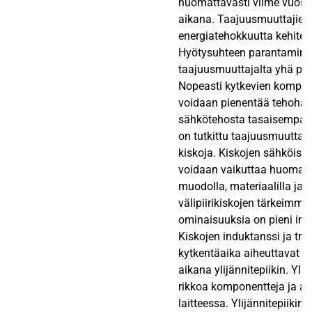
huomattavasti viime vuos
aikana. Taajuusmuuttajien 
energiatehokkuutta kehitetä
Hyötysuhteen parantaminen
taajuusmuuttajalta yhä pie
Nopeasti kytkevien kompon
voidaan pienentää tehohävi
sähkötehosta tasaisempaa
on tutkittu taajuusmuuttajan
kiskoja. Kiskojen sähköisi
voidaan vaikuttaa huomatt
muodolla, materiaalilla ja a
välipiirikiskojen tärkeimmi
ominaisuuksia on pieni ind
Kiskojen induktanssi ja tra
kytkentäaika aiheuttavat 
aikana ylijännitepiikin. Ylij
rikkoa komponentteja ja ai
laitteessa. Ylijännitepiiki