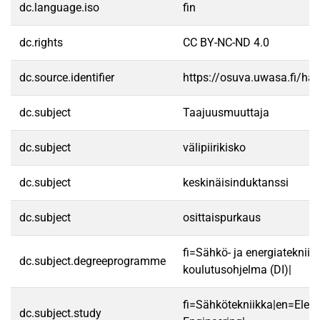
dc.language.iso
fin
dc.rights
CC BY-NC-ND 4.0
dc.source.identifier
https://osuva.uwasa.fi/h
dc.subject
Taajuusmuuttaja
dc.subject
välipiirikisko
dc.subject
keskinäisinduktanssi
dc.subject
osittaispurkaus
fi=Sähkö- ja energiatekniik
dc.subject.degreeprogramme
koulutusohjelma (DI)|
fi=Sähkötekniikka|en=Electr
dc.subject.study