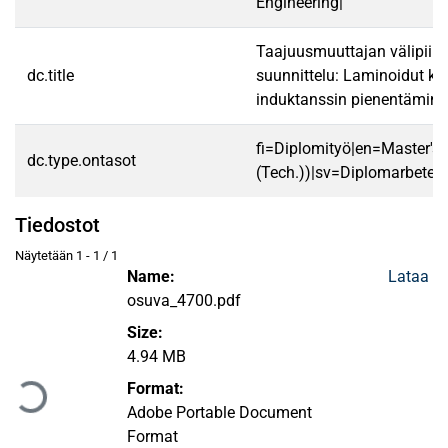
Engineering|
Taajuusmuuttajan välipiiri
dc.title
suunnittelu: Laminoidut kis
induktanssin pienentämin
fi=Diplomityö|en=Master's 
dc.type.ontasot
(Tech.))|sv=Diplomarbete|
Tiedostot
Näytetään
1 - 1 / 1
Name:
Lataa
osuva_4700.pdf
Size:
Ladataan...
4.94 MB
Format:
Adobe Portable Document
Format