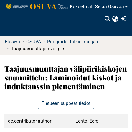
Kokoelmat
Selaa Osuvaa
(c
Etusivu
OSUVA
Pro gradu -tutkielmat ja diplomityöt
Taajuusmuuttajan välipiirikiskojen suunnittelu: Laminoidut kiskot ja induktanssin pienentäminen
Taajuusmuuttajan välipiirikiskojen
suunnittelu: Laminoidut kiskot ja
induktanssin pienentäminen
Tietueen suppeat tiedot
dc.contributor.author
Lehto, Eero