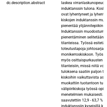
dc.description.abstract
laskea virranlaskunopeuden
induktanssin tulona. Koska
ovat lyhentyneet ja lyhenty
kiskojen induktanssin muut
pienentää ylijännitepiikin s
Induktanssin muodostumin
pienentäminen selitetään se
tilanteissa. Työssä esitetää
toteutustapoja johtosarjas
monikerroskiskoon. Työssä
myös osittaispurkausten s
tilanteisiin, missä niitä voi
tuloksena saatiin paljon tiet
kiskoihin vaikuttavista asi
muokattiin tuotantoon tule
välipiirikiskoja työssä opitt
menetelmien mukaisesti. M
saavutettiin 12,9 - 63,7 % 
induktanssiin kyseisillä ki