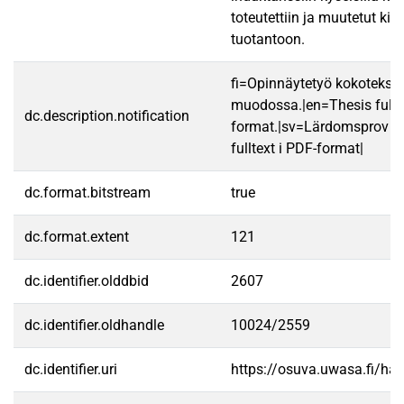
toteutettiin ja muutetut kisk
tuotantoon.
fi=Opinnäytetyö kokotekst
muodossa.|en=Thesis fullt
dc.description.notification
format.|sv=Lärdomsprov ti
fulltext i PDF-format|
dc.format.bitstream
true
dc.format.extent
121
dc.identifier.olddbid
2607
dc.identifier.oldhandle
10024/2559
dc.identifier.uri
https://osuva.uwasa.fi/h