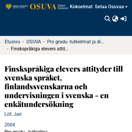
Kokoelmat
Selaa Osuvaa
(c
Etusivu
OSUVA
Pro gradu -tutkielmat ja diplomityöt
Finskspråkiga elevers attityder till svenska språket, finlandssvenskarna och undervisningen i svenska - en enkätundersökning
Finskspråkiga elevers attityder till
svenska språket,
finlandssvenskarna och
undervisningen i svenska - en
enkätundersökning
Löf, Jari
2004
Pro gradu - tutkielma