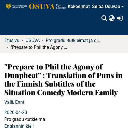
Kokoelmat
Selaa Osuvaa
(c
Etusivu
OSUVA
Pro gradu -tutkielmat ja diplomityöt
"Prepare to Phil the Agony of Dunpheat" : Translation of Puns in the Finnish Subtitles of the Situation Comedy Modern Family
"Prepare to Phil the Agony of
Dunpheat" : Translation of Puns in
the Finnish Subtitles of the
Situation Comedy Modern Family
Valli, Enni
2020-04-23
Pro gradu -tutkielma
Englannin kieli