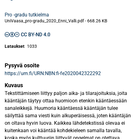
Pro -gradu tutkielma
UniVaasa_pro-gradu_2020_Enni_Valli.pdf -
668.26 KB
CC BY-ND 4.0
Lataukset
1033
Pysyvä osoite
https://urn.fi/URN:NBN:fi-fe2020042322292
Kuvaus
Tekstittämiseen liittyy paljon aika- ja tilarajoituksia, joita
kääntäjän täytyy ottaa huomioon etenkin kääntäessään
sanaleikkejä. Huumoria kääntäessä kääntäjän tulee
säilyttää sama viesti kuin alkuperäisessä, joten kääntäjän
on oltava hyvin luova. Kaikkea lähdetekstissä olevaa ei
kuitenkaan voi kääntää kohdekieleen samalla tavalla,
koska myös kulttuuriin liittyvät ongelmat on otettava