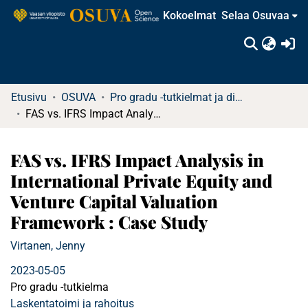
Kokoelmat
Selaa Osuvaa
(c
Etusivu
OSUVA
Pro gradu -tutkielmat ja diplomityöt
FAS vs. IFRS Impact Analysis in International Private Equity and Venture Capital Valuation Framework : Case Study
FAS vs. IFRS Impact Analysis in
International Private Equity and
Venture Capital Valuation
Framework : Case Study
Virtanen, Jenny
2023-05-05
Pro gradu -tutkielma
Laskentatoimi ja rahoitus