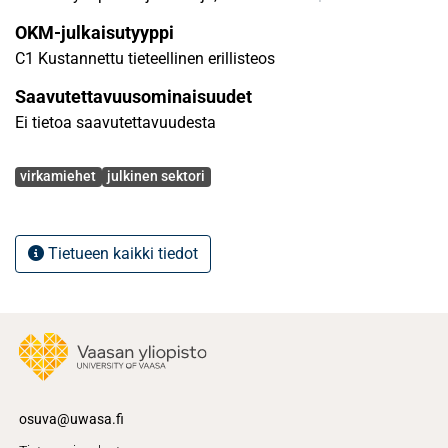
OKM-julkaisutyyppi
C1 Kustannettu tieteellinen erillisteos
Saavutettavuusominaisuudet
Ei tietoa saavutettavuudesta
Avainsanat
virkamiehet
julkinen sektori
Tietueen kaikki tiedot
osuva@uwasa.fi