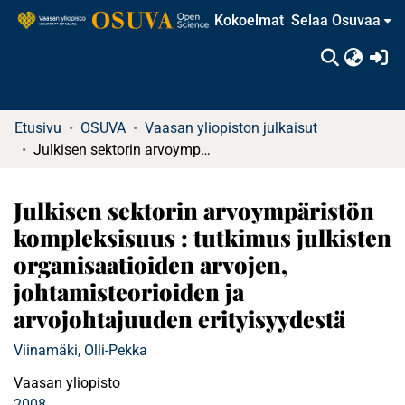
Kokoelmat
Selaa Osuvaa
(c
Etusivu
OSUVA
Vaasan yliopiston julkaisut
Julkisen sektorin arvoympäristön kompleksisuus : tutkimus julkisten organisaatioiden arvojen, johtamisteorioiden ja arvojohtajuuden erityisyydestä
Julkisen sektorin arvoympäristön
kompleksisuus : tutkimus julkisten
organisaatioiden arvojen,
johtamisteorioiden ja
arvojohtajuuden erityisyydestä
Viinamäki, Olli-Pekka
Vaasan yliopisto
2008