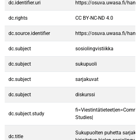
dc.identifier.uri
https://osuva.uwasa.fi/han
dc.rights
CC BY-NC-ND 4.0
dc.source.identifier
https://osuva.uwasa.fi/han
dc.subject
sosiolingvistiikka
dc.subject
sukupuoli
dc.subject
sarjakuvat
dc.subject
diskurssi
fi=Viestintätieteet|en=Commu
dc.subject.study
Studies|
Sukupuolten puhetta sarjakuv
dc.title