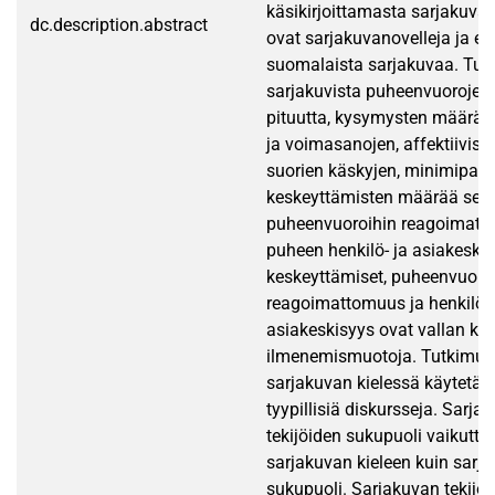
käsikirjoittamasta sarjakuvas
dc.description.abstract
ovat sarjakuvanovelleja ja ed
suomalaista sarjakuvaa. Tut
sarjakuvista puheenvuorojen
pituutta, kysymysten määrää 
ja voimasanojen, affektiiviste
suorien käskyjen, minimipala
keskeyttämisten määrää sek
puheenvuoroihin reagoimatto
puheen henkilö- ja asiakeskei
keskeyttämiset, puheenvuoro
reagoimattomuus ja henkilö- 
asiakeskisyys ovat vallan kie
ilmenemismuotoja. Tutkimus o
sarjakuvan kielessä käytetää
tyypillisiä diskursseja. Sarja
tekijöiden sukupuoli vaikut
sarjakuvan kieleen kuin sar
sukupuoli. Sarjakuvan tekijö