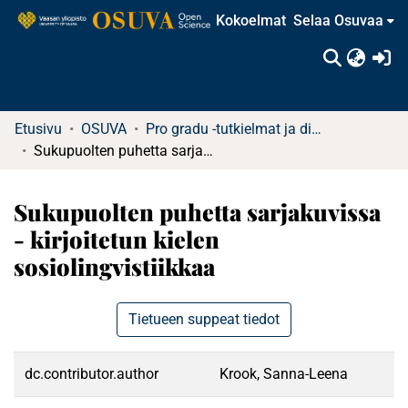
Kokoelmat
Selaa Osuvaa
(c
Etusivu
OSUVA
Pro gradu -tutkielmat ja diplomityöt
Sukupuolten puhetta sarjakuvissa - kirjoitetun kielen sosiolingvistiikkaa
Sukupuolten puhetta sarjakuvissa
- kirjoitetun kielen
sosiolingvistiikkaa
Tietueen suppeat tiedot
dc.contributor.author
Krook, Sanna-Leena