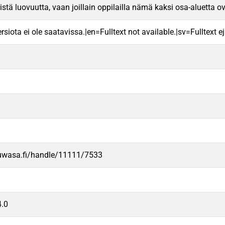
listä luovuutta, vaan joillain oppilailla nämä kaksi osa-aluetta 
rsiota ei ole saatavissa.|en=Fulltext not available.|sv=Fulltext ej 
.uwasa.fi/handle/11111/7533
.0