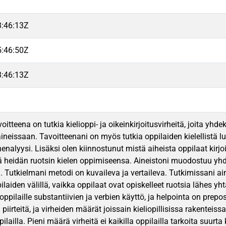
3:46:13Z
5:46:50Z
3:46:13Z
oitteena on tutkia kielioppi- ja oikeinkirjoitusvirheitä, joita 
aineissaan. Tavoitteenani on myös tutkia oppilaiden kielellistä lu
enalyysi. Lisäksi olen kiinnostunut mistä aiheista oppilaat kirj
ä heidän ruotsin kielen oppimiseensa. Aineistoni muodostuu yhd
a. Tutkielmani metodi on kuvaileva ja vertaileva. Tutkimissani a
ilaiden välillä, vaikka oppilaat ovat opiskelleet ruotsia lähes yh
oppilaille substantiivien ja verbien käyttö, ja helpointa on prepos
piirteitä, ja virheiden määrät joissain kieliopillisissa rakent
ilailla. Pieni määrä virheitä ei kaikilla oppilailla tarkoita suurta