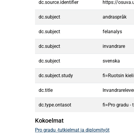
dc.source.identifier
https://osuva
dc.subject
andraspråk
dc.subject
felanalys
dc.subject
invandrare
dc.subject
svenska
dc.subject.study
fi=Ruotsin kie
dc.title
Invandrareleve
dc.type.ontasot
fi=Pro gradu -
Kokoelmat
Pro gradu -tutkielmat ja diplomityöt