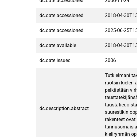
dc.date.accessioned
2006-11-24
dc.date.accessioned
2018-04-30T1
dc.date.accessioned
2025-06-25T1
dc.date.available
2018-04-30T1
dc.date.issued
2006
Tutkielmani tav
ruotsin kielen 
pelkästään virh
taustatekijäns
taustatiedoist
dc.description.abstract
suurestikin opp
rakenteet ovat 
tunnusomaisia 
kieliryhmän opp