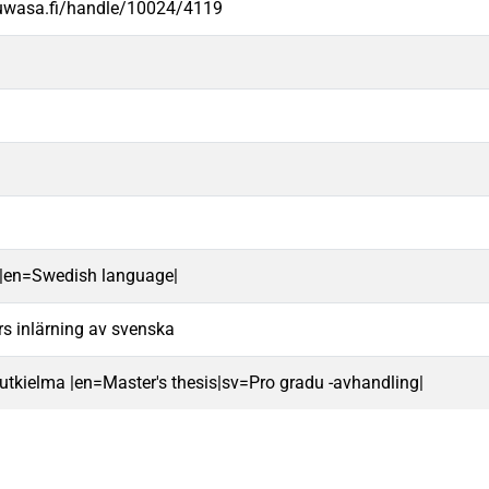
.uwasa.fi/handle/10024/4119
li|en=Swedish language|
rs inlärning av svenska
 tutkielma |en=Master's thesis|sv=Pro gradu -avhandling|