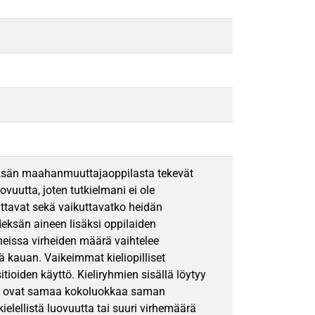
yhdeksän maahanmuuttajaoppilasta tekevät
ovuutta, joten tutkielmani ei ole
oittavat sekä vaikuttavatko heidän
eksän aineen lisäksi oppilaiden
ineissa virheiden määrä vaihtelee
tä kauan. Vaikeimmat kieliopilliset
itioiden käyttö. Kieliryhmien sisällä löytyy
eissa ovat samaa kokoluokkaa saman
 kielellistä luovuutta tai suuri virhemäärä