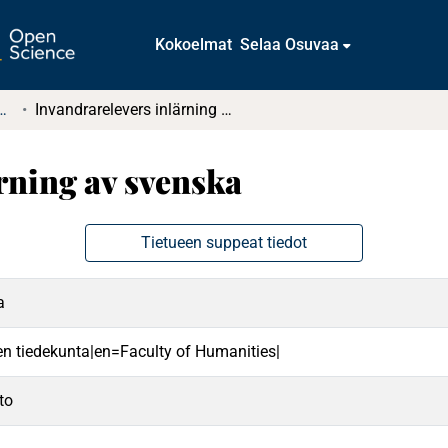
Kokoelmat
Selaa Osuvaa
tkielmat ja diplomityöt
Invandrarelevers inlärning av svenska
rning av svenska
Tietueen suppeat tiedot
a
n tiedekunta|en=Faculty of Humanities|
to