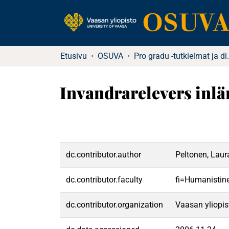
Etusivu
OSUVA
Pro gradu -tu
Invandrarelevers inlä
dc.contributor.author
Peltonen, Laur
dc.contributor.faculty
fi=Humanistine
dc.contributor.organization
Vaasan yliopis