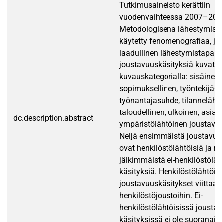
Tutkimusaineisto kerättiin
vuodenvaihteessa 2007–200
Metodologisena lähestymist
käytetty fenomenografiaa, jo
laadullinen lähestymistapa. 
joustavuuskäsityksiä kuvata
kuvauskategorialla: sisäinen,
sopimuksellinen, työntekijä-
työnantajasuhde, tilanneläht
taloudellinen, ulkoinen, asiak
dc.description.abstract
ympäristölähtöinen joustavuu
Neljä ensimmäistä joustavuu
ovat henkilöstölähtöisiä ja ne
jälkimmäistä ei-henkilöstöläh
käsityksiä. Henkilöstölähtöis
joustavuuskäsitykset viittaav
henkilöstöjoustoihin. Ei-
henkilöstölähtöisissä jousta
käsityksissä ei ole suoranais