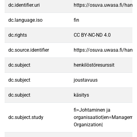
dc.identifier.uri
https://osuva.uwasa.fi/han
dc.language.iso
fin
dc.rights
CC BY-NC-ND 4.0
dc.source.identifier
https://osuva.uwasa.fi/han
dc.subject
henkilöstöresurssit
dc.subject
joustavuus
dc.subject
käsitys
fi=Johtaminen ja
dc.subject.study
organisaatiot|en=Manageme
Organization|