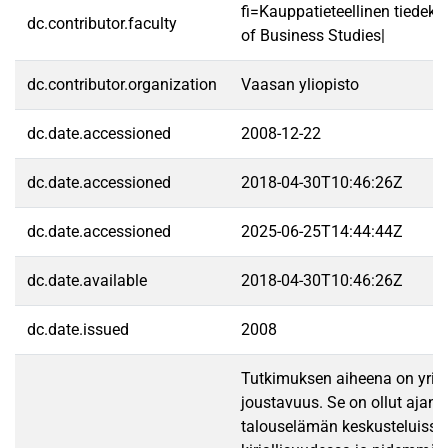
fi=Kauppatieteellinen tiedek
dc.contributor.faculty
of Business Studies|
dc.contributor.organization
Vaasan yliopisto
dc.date.accessioned
2008-12-22
dc.date.accessioned
2018-04-30T10:46:26Z
dc.date.accessioned
2025-06-25T14:44:44Z
dc.date.available
2018-04-30T10:46:26Z
dc.date.issued
2008
Tutkimuksen aiheena on yrit
joustavuus. Se on ollut ajan
talouselämän keskusteluissa