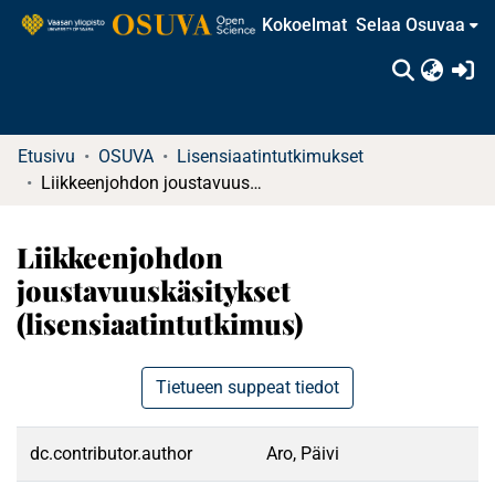
Kokoelmat
Selaa Osuvaa
(c
Etusivu
OSUVA
Lisensiaatintutkimukset
Liikkeenjohdon joustavuuskäsitykset (lisensiaatintutkimus)
Liikkeenjohdon
joustavuuskäsitykset
(lisensiaatintutkimus)
Tietueen suppeat tiedot
dc.contributor.author
Aro, Päivi