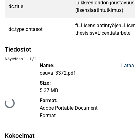
Liikkeenjohdon joustavuuskä
dc.title
(lisensiaatintutkimus)
fi=Lisensiaatintyö|en=Licenti
dc.type.ontasot
thesis|sv=Licentiatarbete|
Tiedostot
Näytetään
1 - 1 / 1
Name:
Lataa
osuva_3372.pdf
Size:
5.37 MB
Format:
Ladataan...
Adobe Portable Document
Format
Kokoelmat