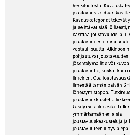
henkilöstöstä. Kuvauskategor
joustavuus voidaan käsitteell
Kuvauskategoriat tekevät ym
ja selittävät sisällöllisesti, m
käsittää joustavuudella. Lisä
joustavuuden ominaisuutena
vastuullisuutta. Atkinsonin ma
pohjautuvat joustavuuden a
jäsentelymallit eivät kuvaa 
joustavuutta, koska ilmiö on 
ilmeinen. Osa joustavuuskäsi
ilmentää tämän päivän SHR
lähestymistapaa. Tutkimus j
joustavuuskäsitettä liikkeen
käsityksillä ilmiöstä. Tutkim
ymmärtämään erilaisia
joustavuuskeskusteluja ja hä
joustavuuteen liittyviä epäluu