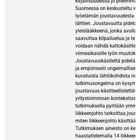
kirjallisuudessa jo pidemmä
Suomessa on keskusteltu vil
työelämän joustavuudesta 19
lähtien. Joustavuutta pidetä
yleislääkkeenä, jonka avulla y
saavuttaa kilpailuetua ja teh
voidaan nähdä kattokäsittee
viimeaikaisille työn muutoksil
Joustavuuskäsitettä pidetään 
ja empiirisesti ongelmallisena
kuvatuista lähtökohdista no
tutkimusongelma on kysymys
joustavuus käsitteellistettävi
yritystoiminnan kontekstissa.
tutkimuksella pyritään ymmä
liikkeenjohto tarkoittaa joust
miten liikkeenjohto käsittää 
Tutkimuksen aineisto on kerä
haastattelemalla 14 liikkeenj