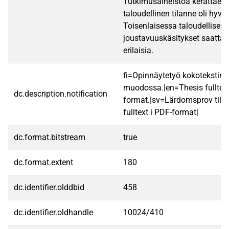
Tutkimusaineistoa kerättäess
taloudellinen tilanne oli hyvä.
Toisenlaisessa taloudellisess
joustavuuskäsitykset saattais
erilaisia.
fi=Opinnäytetyö kokotekstin
muodossa.|en=Thesis fulltex
dc.description.notification
format.|sv=Lärdomsprov till
fulltext i PDF-format|
dc.format.bitstream
true
dc.format.extent
180
dc.identifier.olddbid
458
dc.identifier.oldhandle
10024/410