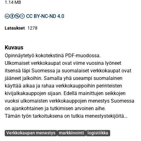
1.14 MB
CC BY-NC-ND 4.0
Lataukset
1278
Kuvaus
Opinnäytetyö kokotekstinä PDF-muodossa.
Ulkomaiset verkkokaupat ovat viime vuosina lyöneet
itsensä läpi Suomessa ja suomalaiset verkkokaupat ovat
jääneet jalkoihin. Samalla yhä useampi suomalainen
käyttää aikaa ja rahaa verkkokauppoihin perinteisten
kivijalkakauppojen sijaan. Edellä mainittujen seikkojen
vuoksi ulkomaisten verkkokauppojen menestys Suomessa
on ajankohtainen ja tutkimisen arvoinen aihe.
Tämän työn tarkoituksena on tutkia menestystekijöitä
ulkomaisten verkkokauppojen takana, keskittyen jo ennalta
Avainsanat
oletettuihin tekijöihin – markkinointiin ja logistiikkaan. Työ
Verkkokaupan menestys
markkinointi
logistiikka
selvittää miten markkinointi ja logistiikka rakentuvat ja