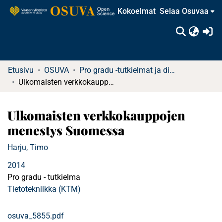
Kokoelmat
Selaa Osuvaa
(c
Etusivu
OSUVA
Pro gradu -tutkielmat ja diplomityöt
Ulkomaisten verkkokauppojen menestys Suomessa
Ulkomaisten verkkokauppojen
menestys Suomessa
Harju, Timo
2014
Pro gradu - tutkielma
Tietotekniikka (KTM)
osuva_5855.pdf