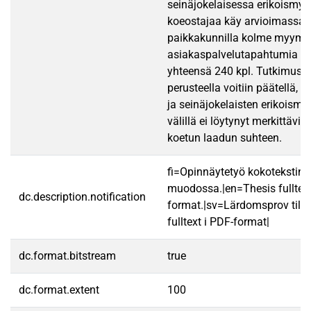
seinäjokelaisessa erikoismy
koeostajaa käy arvioimassa
paikkakunnilla kolme myymälä
asiakaspalvelutapahtumia 
yhteensä 240 kpl. Tutkimuste
perusteella voitiin päätellä, e
ja seinäjokelaisten erikoism
välillä ei löytynyt merkittäviä
koetun laadun suhteen.
fi=Opinnäytetyö kokotekstin
muodossa.|en=Thesis fulltex
dc.description.notification
format.|sv=Lärdomsprov till
fulltext i PDF-format|
dc.format.bitstream
true
dc.format.extent
100