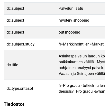
dc.subject
Palvelun laatu
dc.subject
mystery shopping
dc.subject
outshopping
dc.subject.study
fi=Markkinointi|en=Marketing
Asiakaspalvelun laadun kok
paikkakuntien välillä - Myste
dc.title
pohjainen analyysi palvelun 
Vaasan ja Seinäjoen välillä
fi=Pro gradu - tutkielma |en=
dc.type.ontasot
thesis|sv=Pro gradu -avhandl
Tiedostot