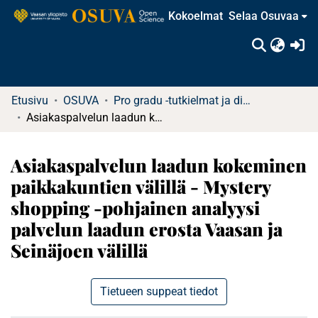
Kokoelmat
Selaa Osuvaa
(c
Etusivu
OSUVA
Pro gradu -tutkielmat ja diplomityöt (rajattu saatavuus)
Asiakaspalvelun laadun kokeminen paikkakuntien välillä - Mystery shopping -pohjainen analyysi palvelun laadun erosta Vaasan ja Seinäjoen välillä
Asiakaspalvelun laadun kokeminen
paikkakuntien välillä - Mystery
shopping -pohjainen analyysi
palvelun laadun erosta Vaasan ja
Seinäjoen välillä
Tietueen suppeat tiedot