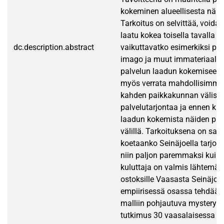
kokeminen alueellisesta näk
Tarkoitus on selvittää, voida
laatu kokea toisella tavalla alu
dc.description.abstract
vaikuttavatko esimerkiksi pa
imago ja muut immateriaalise
palvelun laadun kokemiseen.
myös verrata mahdollisimman
kahden paikkakunnan välistä
palvelutarjontaa ja ennen ka
laadun kokemista näiden pai
välillä. Tarkoituksena on saad
koetaanko Seinäjoella tarjott
niin paljon paremmaksi kuin 
kuluttaja on valmis lähtemää
ostoksille Vaasasta Seinäjoe
empiirisessä osassa tehdää
malliin pohjautuva mystery s
tutkimus 30 vaasalaisessa ja