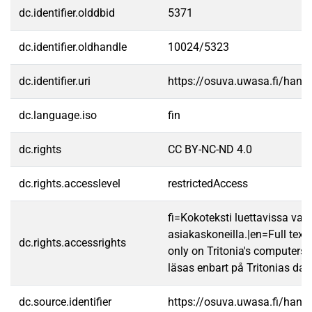
dc.identifier.olddbid
5371
dc.identifier.oldhandle
10024/5323
dc.identifier.uri
https://osuva.uwasa.fi/han
dc.language.iso
fin
dc.rights
CC BY-NC-ND 4.0
dc.rights.accesslevel
restrictedAccess
fi=Kokoteksti luettavissa vain
asiakaskoneilla.|en=Full text
dc.rights.accessrights
only on Tritonia's computers.
läsas enbart på Tritonias dato
dc.source.identifier
https://osuva.uwasa.fi/han