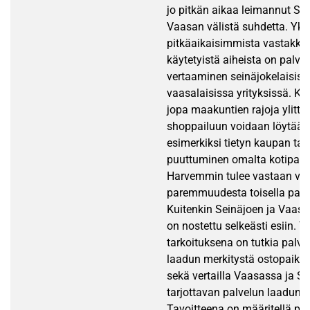
jo pitkän aikaa leimannut Sei
Vaasan välistä suhdetta. Yks
pitkäaikaisimmista vastakka
käytetyistä aiheista on palve
vertaaminen seinäjokelaisiss
vaasalaisissa yrityksissä. Ka
jopa maakuntien rajoja ylitt
shoppailuun voidaan löytää m
esimerkiksi tietyn kaupan tai
puuttuminen omalta kotipaik
Harvemmin tulee vastaan väi
paremmuudesta toisella paik
Kuitenkin Seinäjoen ja Vaasa
on nostettu selkeästi esiin. 
tarkoituksena on tutkia palve
laadun merkitystä ostopaikan
sekä vertailla Vaasassa ja Se
tarjottavan palvelun laadun e
Tavoitteena on määritellä pa