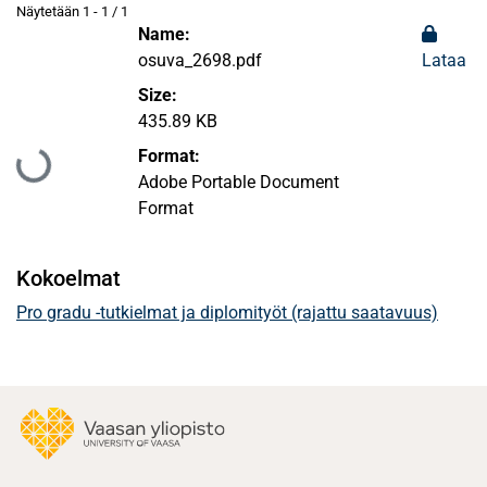
Näytetään
1 - 1 / 1
Name:
osuva_2698.pdf
Lataa
Size:
435.89 KB
Format:
Ladataan...
Adobe Portable Document
Format
Kokoelmat
Pro gradu -tutkielmat ja diplomityöt (rajattu saatavuus)