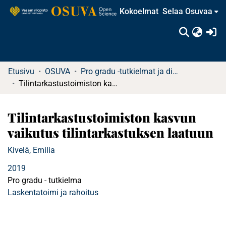
Kokoelmat
Selaa Osuvaa
(c
Etusivu
OSUVA
Pro gradu -tutkielmat ja diplomityöt
Tilintarkastustoimiston kasvun vaikutus tilintarkastuksen laatuun
Tilintarkastustoimiston kasvun
vaikutus tilintarkastuksen laatuun
Kivelä, Emilia
2019
Pro gradu - tutkielma
Laskentatoimi ja rahoitus