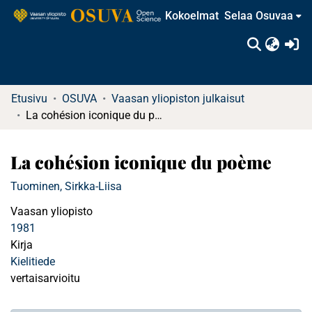
Kokoelmat
Selaa Osuvaa
(c
Etusivu
OSUVA
Vaasan yliopiston julkaisut
La cohésion iconique du poème
La cohésion iconique du poème
Tuominen, Sirkka-Liisa
Vaasan yliopisto
1981
Kirja
Kielitiede
vertaisarvioitu