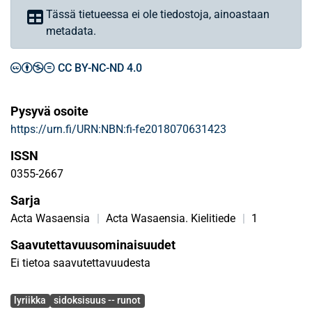
Tässä tietueessa ei ole tiedostoja, ainoastaan
metadata.
CC BY-NC-ND 4.0
Pysyvä osoite
https://urn.fi/URN:NBN:fi-fe2018070631423
ISSN
0355-2667
Sarja
Acta Wasaensia
|
Acta Wasaensia. Kielitiede
|
1
Saavutettavuusominaisuudet
Ei tietoa saavutettavuudesta
Avainsanat
lyriikka
sidoksisuus -- runot