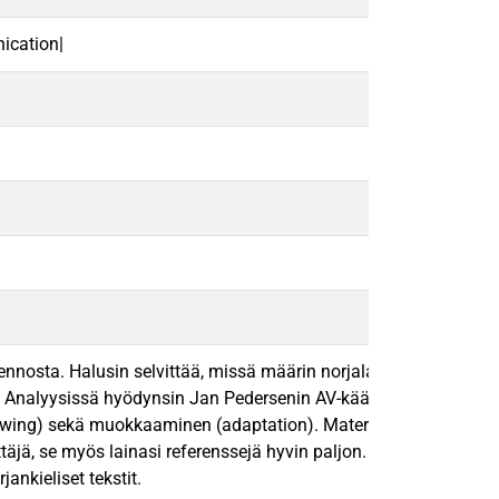
ication|
sta. Halusin selvittää, missä määrin norjalaissarjakuvan suomenk
 Analyysissä hyödynsin Jan Pedersenin AV-kääntämistä varten luo
owing) sekä muokkaaminen (adaptation). Materiaalinani käytin Ne
äjä, se myös lainasi referenssejä hyvin paljon. Tämä johtunee pi
ankieliset tekstit.