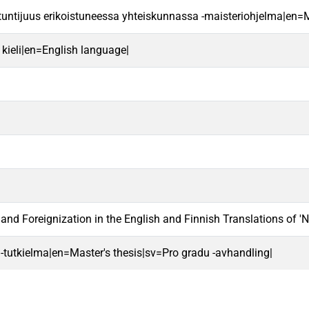
ntuntijuus erikoistuneessa yhteiskunnassa -maisteriohjelma|en=
 kieli|en=English language|
 and Foreignization in the English and Finnish Translations of '
 -tutkielma|en=Master's thesis|sv=Pro gradu -avhandling|