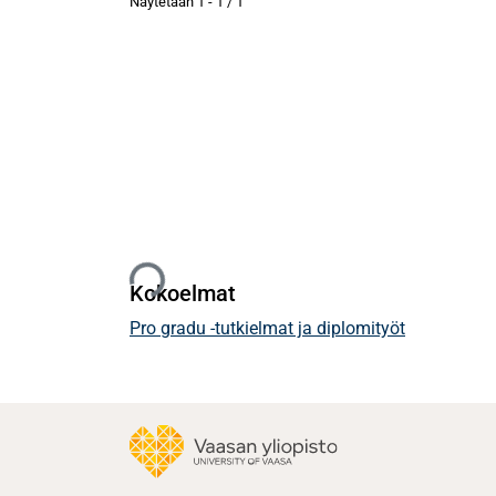
Näytetään
1 - 1 / 1
Ladataan...
Kokoelmat
Pro gradu -tutkielmat ja diplomityöt