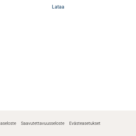
Lataa
jaseloste
Saavutettavuusseloste
Evästeasetukset