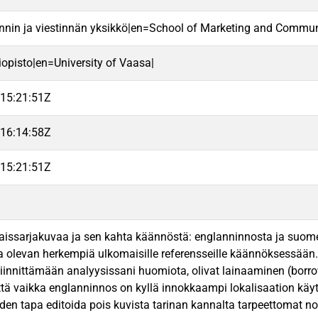
nnin ja viestinnän yksikkö|en=School of Marketing and Commun
iopisto|en=University of Vaasa|
15:21:51Z
16:14:58Z
15:21:51Z
laissarjakuvaa ja sen kahta käännöstä: englanninnosta ja suomenno
aa olevan herkempiä ulkomaisille referensseille käännöksessään.
 kiinnittämään analyysissani huomiota, olivat lainaaminen (borr
tä vaikka englanninnos on kyllä innokkaampi lokalisaation käytt
en tapa editoida pois kuvista tarinan kannalta tarpeettomat norj