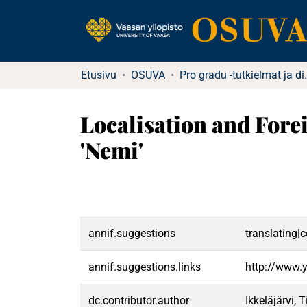
Etusivu
OSUVA
Pro gradu -tu
Localisation and Forei
'Nemi'
annif.suggestions
translating|
annif.suggestions.links
http://www.
dc.contributor.author
Ikkeläjärvi, 