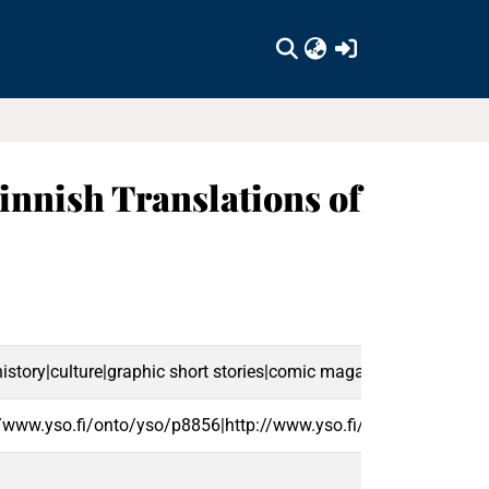
(current)
Finnish Translations of
istory|culture|graphic short stories|comic magazines|en
//www.yso.fi/onto/yso/p8856|http://www.yso.fi/onto/yso/p257