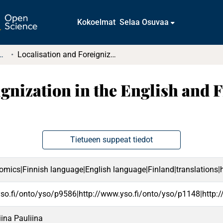
Kokoelmat
Selaa Osuvaa
tkielmat ja diplomityöt
Localisation and Foreignization in the English and Finnish Translations of 'Nemi'
gnization in the English and 
Tietueen suppeat tiedot
comics|Finnish language|English language|Finland|translations|h
yso.fi/onto/yso/p9586|http://www.yso.fi/onto/yso/p1148|http:
Tiina Pauliina