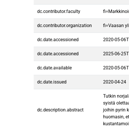
dc.contributor.faculty
fi=Markkinoi
dc.contributor.organization
fi=Vaasan yl
dc.date.accessioned
2020-05-06T
dc.date.accessioned
2025-06-25T
dc.date.available
2020-05-06T
dc.date.issued
2020-04-24
Tutkin norja
syistä olett
dc.description.abstract
joihin pyrin
huomasin, et
kustantamoid