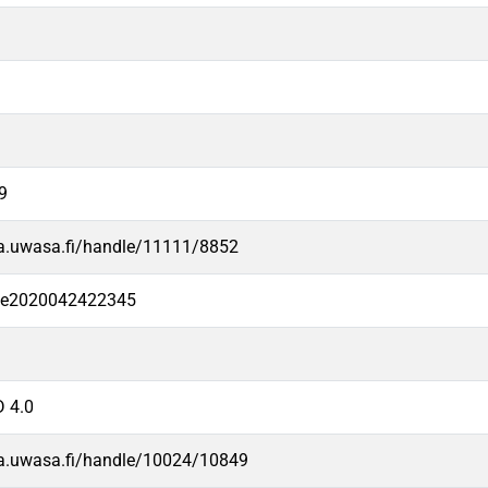
9
va.uwasa.fi/handle/11111/8852
-fe2020042422345
 4.0
va.uwasa.fi/handle/10024/10849