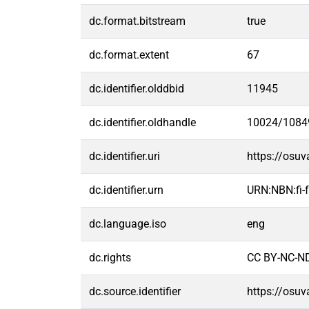
dc.format.bitstream
true
dc.format.extent
67
dc.identifier.olddbid
11945
dc.identifier.oldhandle
10024/1084
dc.identifier.uri
https://osu
dc.identifier.urn
URN:NBN:fi
dc.language.iso
eng
dc.rights
CC BY-NC-ND
dc.source.identifier
https://osu