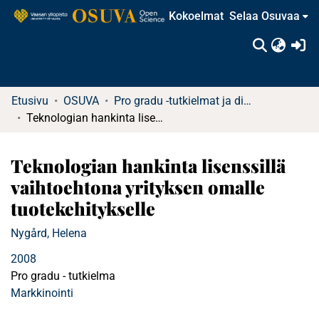
Kokoelmat
Selaa Osuvaa
(c
Etusivu
OSUVA
Pro gradu -tutkielmat ja diplomityöt (rajattu saatavuus)
Teknologian hankinta lisenssillä vaihtoehtona yrityksen omalle tuotekehitykselle
Teknologian hankinta lisenssillä
vaihtoehtona yrityksen omalle
tuotekehitykselle
Nygård, Helena
2008
Pro gradu - tutkielma
Markkinointi