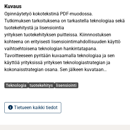
Kuvaus
Opinnäytetyö kokotekstinä PDF-muodossa.
Tutkimuksen tarkoituksena on tarkastella teknologiaa sekä
tuotekehitystä ja lisensiointia
yrityksen tuotekehityksen puitteissa. Kiinnnostuksen
kohteena on erityisesti lisensiointimahdollisuuden käyttö
vaihtoehtoisena teknologian hankintatapana.
Tavoitteeseen pyritään kuvaamalla teknologiaa ja sen
käyttöä yrityksissä yrityksen teknologiastrategian ja
kokonaisstrategian osana. Sen jälkeen kuvataan
tuotekehitystoimintaa yrityksessä silmällä pitäen
Avainsanat
menestymiseen johtavia käytäntöjä. Kolmantena vaiheena
Teknologia
tuotekehitys
lisensiointi
siirrytään lisensioinnin käsittelyyn ja siinä niinikään
tarkastellaan asioita siitä näkökulmasta, miten yrityksen
tulisi toimia saadakseen osakseen ne edut, joita
Tietueen kaikki tiedot
lisensioinnin käytöllä on saatavissa.
Työ on tehty lähes kokonaan kirjallisiin lähteisiin