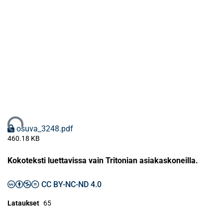
Ladataan...
osuva_3248.pdf
460.18 KB
Kokoteksti luettavissa vain Tritonian asiakaskoneilla.
CC BY-NC-ND 4.0
Lataukset
65