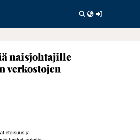
(current)
 naisjohtajille
n verkostojen
ätietoisuus ja