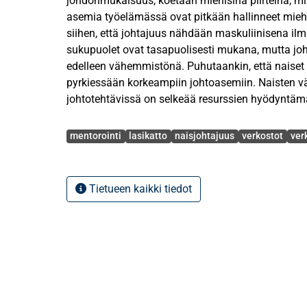
johdonmukaisuus, koetaan miehisinä piirteinä, min
asemia työelämässä ovat pitkään hallinneet mieh
siihen, että johtajuus nähdään maskuliinisena i
sukupuolet ovat tasapuolisesti mukana, mutta joh
edelleen vähemmistönä. Puhutaankin, että naiset
pyrkiessään korkeampiin johtoasemiin. Naisten 
johtotehtävissä on selkeää resurssien hyödyntämä
sekä yhteiskunnan maksimaalisen tuottavuuden vu
Avainsanat
muutos. Tässä tutkimuksessa selvitetään, olisivat
mentorointi
lasikatto
naisjohtajuus
verkostot
ver
kautta muodostuvat verkostot keinoja kasvattaa
johtotasolla. Tutkimusongelmia ovat: Mitä hyötyä
mentoroinnista on urakehityksen kannalta? Miten 
Tietueen kaikki tiedot
etenemistä? Edistävätkö mentoroinnin kautta synt
urakehitystä? Onko mentoroinnilla mahdollista au
yläpuolelle?
Tutkimuksen pohjana on käytetty teoriaa naisjohta
sekä mentoroinnista itsensä kehittämisprosessina. Mentorointi voisi o
potentiaalinen tapa tukea naisia matkalla johtaj