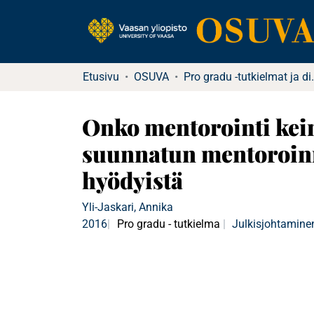
Etusivu
OSUVA
Pro gradu -tu
Onko mentorointi kein
suunnatun mentoroinni
hyödyistä
Yli-Jaskari, Annika
2016
Pro gradu - tutkielma
Julkisjohtamine