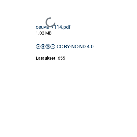
Ladataan...
osuva_7114.pdf
1.02 MB
CC BY-NC-ND 4.0
Lataukset
655