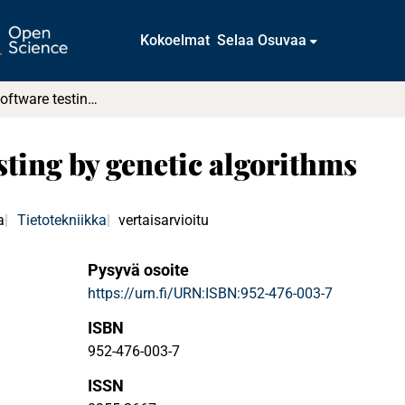
Kokoelmat
Selaa Osuvaa
Automatic software testing by genetic algorithms
sting by genetic algorithms
a
Tietotekniikka
vertaisarvioitu
Pysyvä osoite
https://urn.fi/URN:ISBN:952-476-003-7
ISBN
952-476-003-7
ISSN