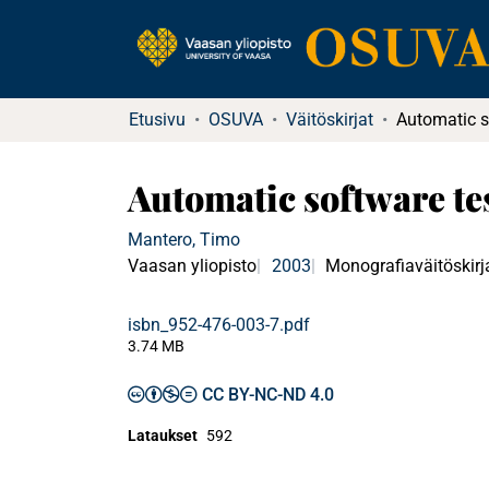
Etusivu
OSUVA
Väitöskirjat
Automatic software te
Mantero, Timo
Vaasan yliopisto
2003
Monografiaväitöskirj
isbn_952-476-003-7.pdf
3.74 MB
CC BY-NC-ND 4.0
Lataukset
592