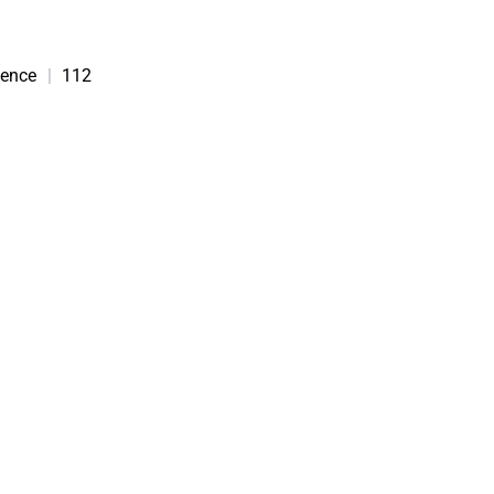
ience
|
112