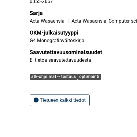
0355-2667
Sarja
Acta Wasaensia
|
Acta Wasaensia, Computer sc
OKM-julkaisutyyppi
G4 Monografiaväitöskirja
Saavutettavuusominaisuudet
Ei tietoa saavutettavuudesta
Avainsanat
atk-ohjelmat -- testaus
optimointi
Tietueen kaikki tiedot