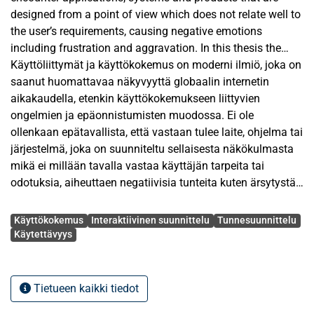
designed from a point of view which does not relate well to
the user’s requirements, causing negative emotions
including frustration and aggravation. In this thesis the
connection between insufficient user experience design and
Käyttöliittymät ja käyttökokemus on moderni ilmiö, joka on
negative end user emotions is studied, along with how this
saanut huomattavaa näkyvyyttä globaalin internetin
eventually reflects upon a system in general. The
aikakaudella, etenkin käyttökokemukseen liittyvien
hypothesis is that negative aspects cause negative
ongelmien ja epäonnistumisten muodossa. Ei ole
emotions, but the eventual effect on the system is
ollenkaan epätavallista, että vastaan tulee laite, ohjelma tai
subjective.
järjestelmä, joka on suunniteltu sellaisesta näkökulmasta
mikä ei millään tavalla vastaa käyttäjän tarpeita tai
The theoretical framework is based upon previous theories
odotuksia, aiheuttaen negatiivisia tunteita kuten ärsytystä
and research done in User Experience Design, with a focus
ja turhautumista. Tässä tutkimuksessa selvitetään
Avainsanat
on Interaction Design related subjects such as Usability
puutteellisen käyttökokemussuunnittelun ja negatiivisten
Käyttökokemus
Interaktiivinen suunnittelu
Tunnesuunnittelu
and Affective Design. The research was conducted via a
tunteiden yhteyttä käyttäjään, sekä sitä miten nämä lopulta
Käytettävyys
two-part interview, with the first part being Participatory
heijastuvat järjestelmään. Hypoteesina on, että negatiiviset
Heuristic Evaluation based tasks, based on Usability
ominaisuudet aiheuttavat negatiivisia tunteita, mutta
research, and the second part being an interview, created
lopullinen vaikutus on hyvin subjektiivinen.
Tietueen kaikki tiedot
with an Affective Design based focus in the questions. The