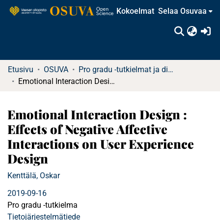
Kokoelmat
Selaa Osuvaa
(c
Etusivu
OSUVA
Pro gradu -tutkielmat ja diplomityöt
Emotional Interaction Design : Effects of Negative Affective Interactions on User Experience Design
Emotional Interaction Design :
Effects of Negative Affective
Interactions on User Experience
Design
Kenttälä, Oskar
2019-09-16
Pro gradu -tutkielma
Tietojärjestelmätiede