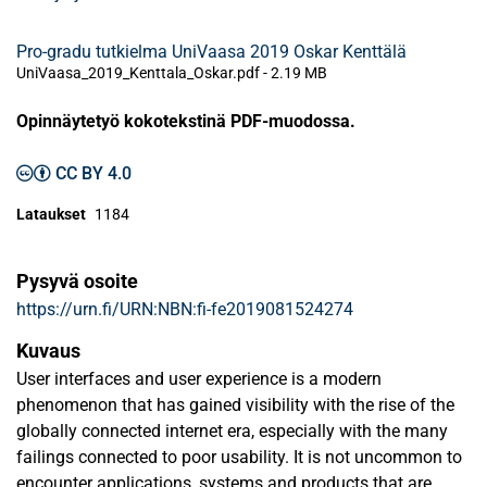
Pro-gradu tutkielma UniVaasa 2019 Oskar Kenttälä
UniVaasa_2019_Kenttala_Oskar.pdf -
2.19 MB
Opinnäytetyö kokotekstinä PDF-muodossa.
CC BY 4.0
Lataukset
1184
Pysyvä osoite
https://urn.fi/URN:NBN:fi-fe2019081524274
Kuvaus
User interfaces and user experience is a modern
phenomenon that has gained visibility with the rise of the
globally connected internet era, especially with the many
failings connected to poor usability. It is not uncommon to
encounter applications, systems and products that are