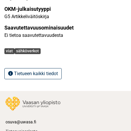
OKM-julkaisutyyppi
G5 Artikkeliväitöskirja
Saavutettavuusominaisuudet
Ei tietoa saavutettavuudesta
Avainsanat
viat
sähköverkot
Tietueen kaikki tiedot
osuva@uwasa.fi