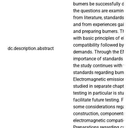
burners be successfully do
the questions are examined
from literature, standards 
and from experiences gaine
and preparing burners. The
with basic principles of el
compatibility followed by r
dc.description.abstract
demands. Through the EMC 
importance of standards b
the study continues with th
standards regarding burner
Electromagnetic emissions
studied in separate chapte
testing in particular is stud
facilitate future testing. Fo
some considerations regar
construction, components’ r
electromagnetic compati-bil
Preparations regarding cab