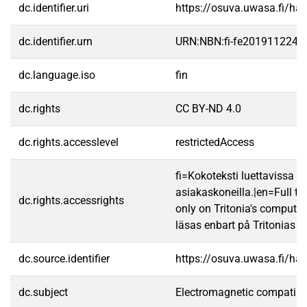
dc.identifier.uri
https://osuva.uwasa.fi/h
dc.identifier.urn
URN:NBN:fi-fe2019112243
dc.language.iso
fin
dc.rights
CC BY-ND 4.0
dc.rights.accesslevel
restrictedAccess
fi=Kokoteksti luettavissa va
asiakaskoneilla.|en=Full te
dc.rights.accessrights
only on Tritonia's computer
läsas enbart på Tritonias da
dc.source.identifier
https://osuva.uwasa.fi/h
dc.subject
Electromagnetic compatibil