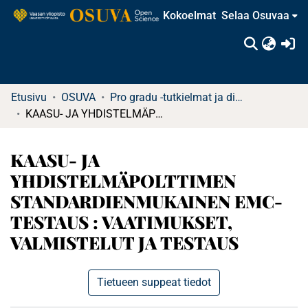
Kokoelmat
Selaa Osuvaa
(c
Etusivu
OSUVA
Pro gradu -tutkielmat ja diplomityöt (rajattu saatavuus)
KAASU- JA YHDISTELMÄPOLTTIMEN STANDARDIENMUKAINEN EMC-TESTAUS : VAATIMUKSET, VALMISTELUT JA TESTAUS
KAASU- JA
YHDISTELMÄPOLTTIMEN
STANDARDIENMUKAINEN EMC-
TESTAUS : VAATIMUKSET,
VALMISTELUT JA TESTAUS
Tietueen suppeat tiedot