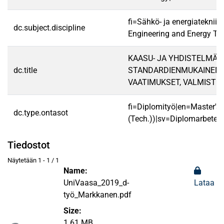
fi=Sähkö- ja energiatekniik
dc.subject.discipline
Engineering and Energy Te
KAASU- JA YHDISTELMÄP
dc.title
STANDARDIENMUKAINEN 
VAATIMUKSET, VALMISTE
fi=Diplomityö|en=Master's 
dc.type.ontasot
(Tech.))|sv=Diplomarbete|
Tiedostot
Näytetään
1 - 1 / 1
Name:
UniVaasa_2019_d-
Lataa
työ_Markkanen.pdf
Size:
1.61 MB