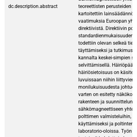
dc.description.abstract
teoreettisten perusteiden k
kartoitettiin lainsäädännö
vaatimuksia Euroopan yht
direktiivistä. Direktiivin poh
standardienmukaisuuden o
todettiin olevan selkeä tie
täyttämiseksi ja tutkimus j
kannalta keskei-simpien st
selvittämisellä. Häiriöpääst
häiriösietoisuus on käsitel
luvuissaan niihin liittyvien 
monilukuisuudesta johtuen.
varten on esitetty näkökoht
rakenteen ja suunnittelun 
sähkömagneettiseen yhtee
polttimen valmisteluihin, si
käyttämiseksi ja poltinten 
laboratorio-oloissa. Työn 