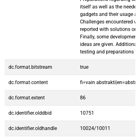
itself as well as the neede
gadgets and their usage are
Challenges encountered whi
reported with solutions or
Finally, some developmen
ideas are given. Additionally
testing and preparations we
dc.format.bitstream
true
dc.format.content
fi=vain abstrakti|en=abstra
dc.format.extent
86
dc.identifier.olddbid
10751
dc.identifier.oldhandle
10024/10011