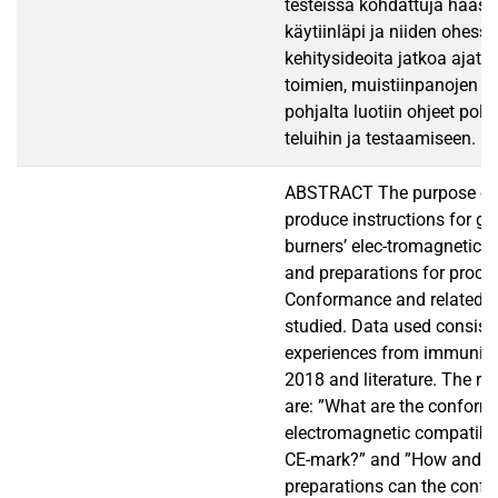
testeissä kohdattuja haaste
käytiinläpi ja niiden ohessa 
kehitysideoita jatkoa ajate
toimien, muistiinpanojen ja
pohjalta luotiin ohjeet polt
teluihin ja testaamiseen.
ABSTRACT The purpose of th
produce instructions for 
burners’ elec-tromagnetic 
and preparations for procee
Conformance and related l
studied. Data used consist 
experiences from immunity 
2018 and literature. The re
are: ”What are the conform-
electromagnetic compatibil
CE-mark?” and ”How and w
preparations can the confo