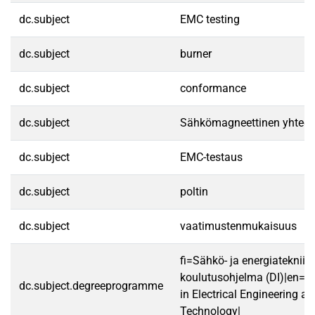
dc.subject
EMC testing
dc.subject
burner
dc.subject
conformance
dc.subject
Sähkömagneettinen yhtee
dc.subject
EMC-testaus
dc.subject
poltin
dc.subject
vaatimustenmukaisuus
fi=Sähkö- ja energiatekniik
koulutusohjelma (DI)|en=
dc.subject.degreeprogramme
in Electrical Engineering a
Technology|