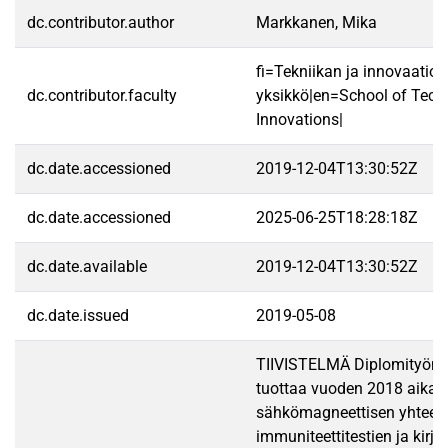
dc.contributor.author
Markkanen, Mika
fi=Tekniikan ja innovaatio
dc.contributor.faculty
yksikkö|en=School of Tech
Innovations|
dc.date.accessioned
2019-12-04T13:30:52Z
dc.date.accessioned
2025-06-25T18:28:18Z
dc.date.available
2019-12-04T13:30:52Z
dc.date.issued
2019-05-08
TIIVISTELMÄ Diplomityön t
tuottaa vuoden 2018 aikan
sähkömagneettisen yhteen
immuniteettitestien ja kirja