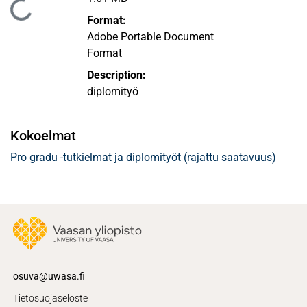
ataan...
Format:
Adobe Portable Document
Format
Description:
diplomityö
Kokoelmat
Pro gradu -tutkielmat ja diplomityöt (rajattu saatavuus)
osuva@uwasa.fi
Tietosuojaseloste