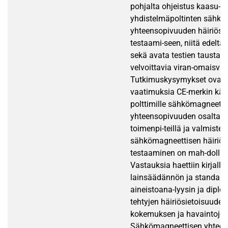
pohjalta ohjeistus kaasu- j
yhdistelmäpoltinten sähkö
yhteensopivuuden häiriösi
testaami-seen, niitä edeltäv
sekä avata testien taustalla
velvoittavia viran-omaisva
Tutkimuskysymykset ovat: 
vaatimuksia CE-merkin käy
polttimille sähkömagneetti
yhteensopivuuden osalta?” 
toimenpi-teillä ja valmistel
sähkömagneettisen häiriö
testaaminen on mah-dolli
Vastauksia haettiin kirjalli
lainsäädännön ja standard
aineistoana-lyysin ja dipl
tehtyjen häiriösietoisuude
kokemuksen ja havaintojen
Sähkömagneettisen yhtee