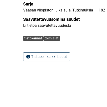
Sarja
Vaasan yliopiston julkaisuja, Tutkimuksia
|
182
Saavutettavuusominaisuudet
Ei tietoa saavutettavuudesta
Avainsanat
tietokannat
toimialat
Tietueen kaikki tiedot