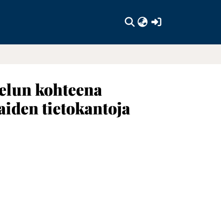
(current)
telun kohteena
aiden tietokantoja