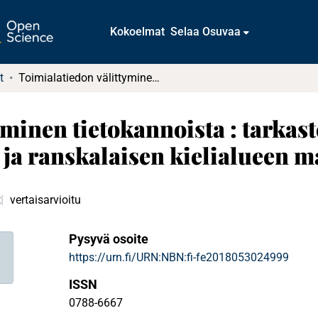
Kokoelmat
Selaa Osuvaa
t
Toimialatiedon välittyminen tietokannoista : tarkastelun kohteena Euroopan saksalaisen ja ranskalaisen kielialueen maiden tietokantoja
yminen tietokannoista : tarkas
ja ranskalaisen kielialueen m
t
vertaisarvioitu
Pysyvä osoite
https://urn.fi/URN:NBN:fi-fe2018053024999
ISSN
0788-6667