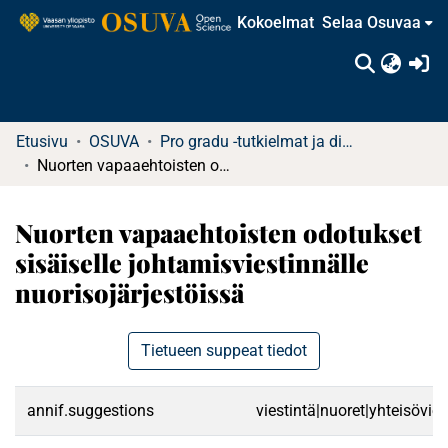
Kokoelmat
Selaa Osuvaa
(c
Etusivu
OSUVA
Pro gradu -tutkielmat ja diplomityöt
Nuorten vapaaehtoisten odotukset sisäiselle johtamisviestinnälle nuorisojärjestöissä
Nuorten vapaaehtoisten odotukset
sisäiselle johtamisviestinnälle
nuorisojärjestöissä
Tietueen suppeat tiedot
annif.suggestions
viestintä|nuoret|yhteisövie