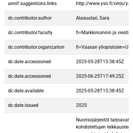
annif.suggestions.links
http://www.yso.fi/onto/ys
dc.contributor.author
Alasuutari, Sara
dc.contributor.faculty
fi=Markkinoinnin ja viest
dc.contributor.organization
fi=Vaasan yliopisto|en=Uni
dc.date.accessioned
2025-05-28T15:38:45Z
dc.date.accessioned
2025-06-25T17:49:25Z
dc.date.available
2025-05-28T15:38:45Z
dc.date.issued
2025
Nuorisojärjestöt tarjoavat 
kohdistettujen leikkausten 