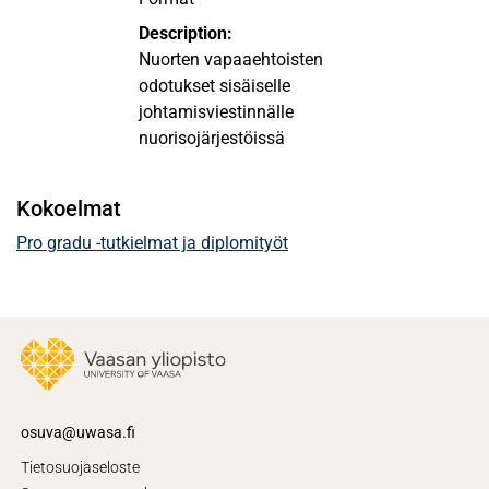
Description:
Nuorten vapaaehtoisten
odotukset sisäiselle
johtamisviestinnälle
nuorisojärjestöissä
Kokoelmat
Pro gradu -tutkielmat ja diplomityöt
osuva@uwasa.fi
Tietosuojaseloste