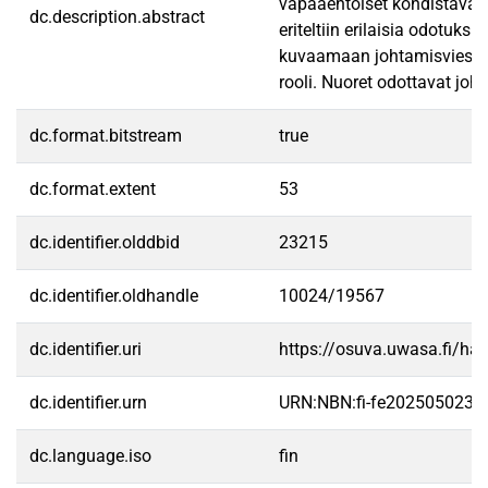
vapaaehtoiset kohdistavat s
dc.description.abstract
eriteltiin erilaisia odotuk
kuvaamaan johtamisviestintä
rooli. Nuoret odottavat joh
dc.format.bitstream
true
dc.format.extent
53
dc.identifier.olddbid
23215
dc.identifier.oldhandle
10024/19567
dc.identifier.uri
https://osuva.uwasa.fi/h
dc.identifier.urn
URN:NBN:fi-fe2025050235
dc.language.iso
fin