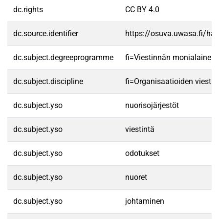
dc.rights
CC BY 4.0
dc.source.identifier
https://osuva.uwasa.fi/h
dc.subject.degreeprogramme
fi=Viestinnän monialainen
dc.subject.discipline
fi=Organisaatioiden viesti
dc.subject.yso
nuorisojärjestöt
dc.subject.yso
viestintä
dc.subject.yso
odotukset
dc.subject.yso
nuoret
dc.subject.yso
johtaminen