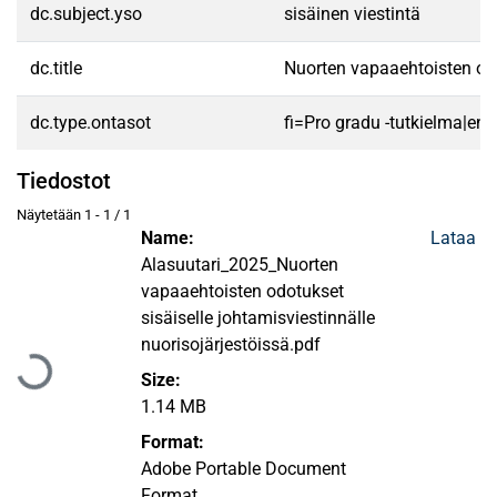
dc.subject.yso
sisäinen viestintä
dc.title
Nuorten vapaaehtoisten odot
dc.type.ontasot
fi=Pro gradu -tutkielma|en
Tiedostot
Näytetään
1 - 1 / 1
Name:
Lataa
Alasuutari_2025_Nuorten
vapaaehtoisten odotukset
Ladataan...
sisäiselle johtamisviestinnälle
nuorisojärjestöissä.pdf
Size:
1.14 MB
Format:
Adobe Portable Document
Format