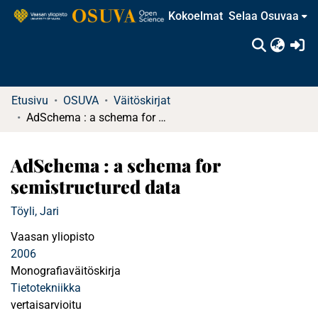
Kokoelmat
Selaa Osuvaa
(c
Etusivu
OSUVA
Väitöskirjat
AdSchema : a schema for semistructured data
AdSchema : a schema for
semistructured data
Töyli, Jari
Vaasan yliopisto
2006
Monografiaväitöskirja
Tietotekniikka
vertaisarvioitu