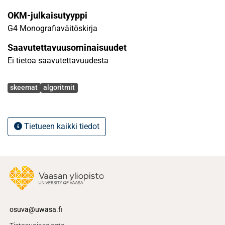
OKM-julkaisutyyppi
G4 Monografiaväitöskirja
Saavutettavuusominaisuudet
Ei tietoa saavutettavuudesta
Avainsanat
skeemat
algoritmit
Tietueen kaikki tiedot
osuva@uwasa.fi