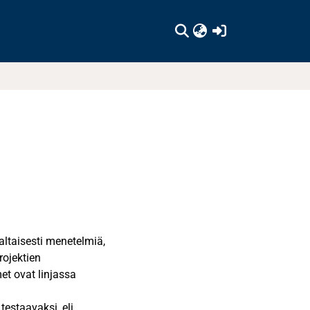
(current)
altaisesti menetelmiä,
rojektien
et ovat linjassa
testaavaksi, eli