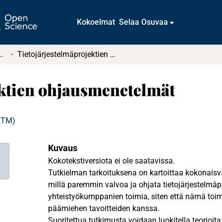
Kokoelmat
Selaa Osuvaa
tkielmat ja diplomityöt
Tietojärjestelmäprojektien ohjausmenetelmät
ektien ohjausmenetelmät
(KTM)
Kuvaus
Kokotekstiversiota ei ole saatavissa.
Tutkielman tarkoituksena on kartoittaa kokonaisv
millä paremmin valvoa ja ohjata tietojärjestelmäp
yhteistyökumppanien toimia, siten että nämä toim
päämiehen tavoitteiden kanssa.
Suoritettua tutkimusta voidaan luokitella teorioita 