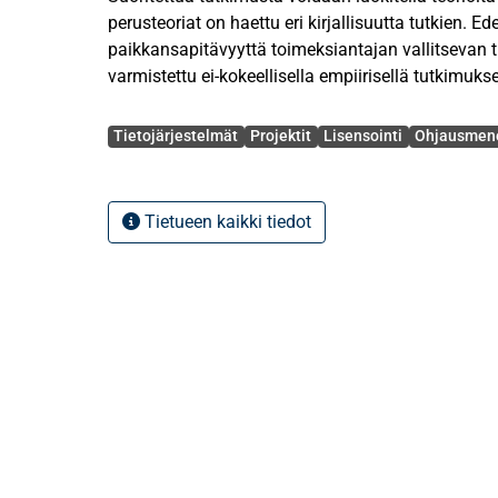
perusteoriat on haettu eri kirjallisuutta tutkien. Ed
paikkansapitävyyttä toimeksiantajan vallitsevan 
varmistettu ei-kokeellisella empiirisellä tutkimukse
Tutkimustuloksena voidaan pitää, että valvonta- 
Avainsanat
olla joko toimintamuodollisia, teknillisiä, oikeudelli
Tietojärjestelmät
Projektit
Lisensointi
Ohjausmen
omistuksellisia. Tämä lisäksi yhtenä tärkeänä 
pitää mahdollisen yhteistyökumppanin syvällinen
yhteistyöhön ryhtymistä. Paras lopputulos saavu
Tietueen kaikki tiedot
yhdistämällä eri menetelmiä.