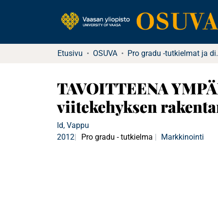
Etusivu
OSUVA
Pro gradu -tu
TAVOITTEENA YMPÄR
viitekehyksen rakent
Id, Vappu
2012
Pro gradu - tutkielma
Markkinointi