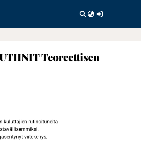
(current)
INIT Teoreettisen
kuluttajien rutinoituneita
stävällisemmiksi.
jäsentynyt viitekehys,