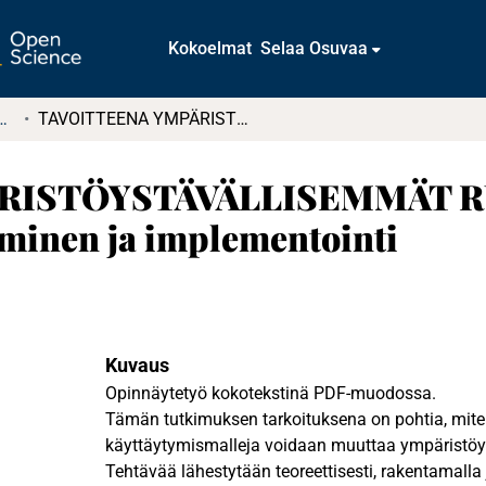
Kokoelmat
Selaa Osuvaa
tkielmat ja diplomityöt
TAVOITTEENA YMPÄRISTÖYSTÄVÄLLISEMMÄT RUTIINIT Teoreettisen viitekehyksen rakentaminen ja implementointi
ISTÖYSTÄVÄLLISEMMÄT RUTI
aminen ja implementointi
Kuvaus
Opinnäytetyö kokotekstinä PDF-muodossa.
Tämän tutkimuksen tarkoituksena on pohtia, miten 
käyttäytymismalleja voidaan muuttaa ympäristöy
Tehtävää lähestytään teoreettisesti, rakentamalla 