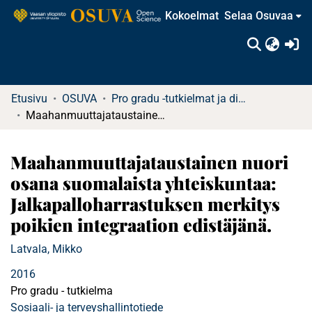
Kokoelmat
Selaa Osuvaa
(c
Etusivu
OSUVA
Pro gradu -tutkielmat ja diplomityöt
Maahanmuuttajataustainen nuori osana suomalaista yhteiskuntaa: Jalkapalloharrastuksen merkitys poikien integraation edistäjänä.
Maahanmuuttajataustainen nuori
osana suomalaista yhteiskuntaa:
Jalkapalloharrastuksen merkitys
poikien integraation edistäjänä.
Latvala, Mikko
2016
Pro gradu - tutkielma
Sosiaali- ja terveyshallintotiede