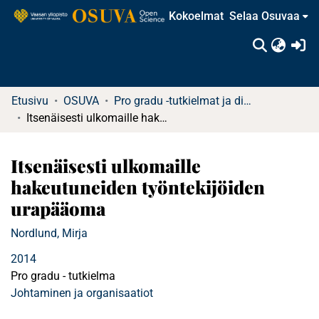
Kokoelmat
Selaa Osuvaa
(c
Etusivu
OSUVA
Pro gradu -tutkielmat ja diplomityöt (rajattu saatavuus)
Itsenäisesti ulkomaille hakeutuneiden työntekijöiden urapääoma
Itsenäisesti ulkomaille
hakeutuneiden työntekijöiden
urapääoma
Nordlund, Mirja
2014
Pro gradu - tutkielma
Johtaminen ja organisaatiot