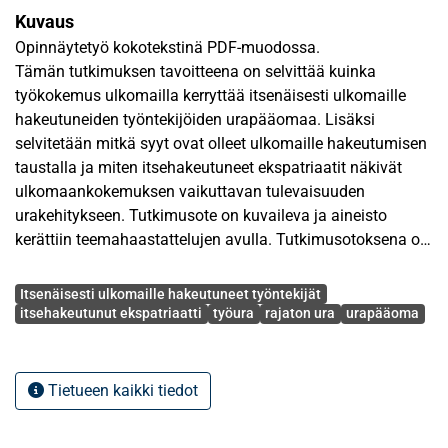
Kuvaus
Opinnäytetyö kokotekstinä PDF-muodossa.
Tämän tutkimuksen tavoitteena on selvittää kuinka
työkokemus ulkomailla kerryttää itsenäisesti ulkomaille
hakeutuneiden työntekijöiden urapääomaa. Lisäksi
selvitetään mitkä syyt ovat olleet ulkomaille hakeutumisen
taustalla ja miten itsehakeutuneet ekspatriaatit näkivät
ulkomaankokemuksen vaikuttavan tulevaisuuden
urakehitykseen. Tutkimusote on kuvaileva ja aineisto
kerättiin teemahaastattelujen avulla. Tutkimusotoksena oli
kahdeksan itsenäisesti ulkomaille eri syistä hakeutunutta
Avainsanat
suomalaista työntekijää, jotka olivat parhaillaan
Itsenäisesti ulkomaille hakeutuneet työntekijät
työskentelemässä ulkomaankohteessa tai jo palanneet
itsehakeutunut ekspatriaatti
työura
rajaton ura
urapääoma
ulkomailta Suomeen.
Tutkimuksen tulosten mukaan itsenäisesti ulkomaille
hakeutuneiden urapääoma kehittyi sen jokaisella osa-
Tietueen kaikki tiedot
alueella ulkomaakokemuksen seurauksena. Suurin
vaikutus ulkomaan- kokemuksella oli itsenäisesti