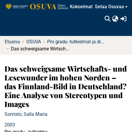
Kokoelmat
Selaa Osuvaa
(c
Etusivu
OSUVA
Pro gradu -tutkielmat ja diplomityöt
Das schweigsame Wirtschafts- und Lesewunder im hohen Norden – das Finnland-Bild in Deutschland? Eine Analyse von Stereotypen und Images
Das schweigsame Wirtschafts- und
Lesewunder im hohen Norden –
das Finnland-Bild in Deutschland?
Eine Analyse von Stereotypen und
Images
Sorvisto, Salla Maria
2003
Pro gradu - tutkielma