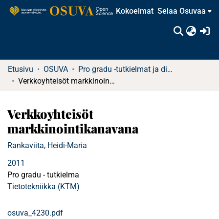
Kokoelmat
Selaa Osuvaa
(c
Etusivu
OSUVA
Pro gradu -tutkielmat ja diplomityöt
Verkkoyhteisöt markkinointikanavana
Verkkoyhteisöt
markkinointikanavana
Rankaviita, Heidi-Maria
2011
Pro gradu - tutkielma
Tietotekniikka (KTM)
osuva_4230.pdf