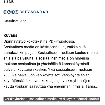
1.3 MB
CC BY-NC-ND 4.0
Lataukset
322
Kuvaus
Opinnäytetyö kokotekstinä PDF-muodossa.
Sosiaalinen media on käsitteenä uusi, vaikka siitä
puhutaankin paljon. Sosiaaliseen mediaan kuuluu monia
erilaisia palveluita ja sosiaalinen media on nimensä
mukaan sosiaalista ja yhteisöllistä kanssakäymistä
palvelunkäyttäjien kesken. Yksi sosiaaliseen mediaan
kuuluva palvelu on verkkoyhteisöt. Verkkoyhteisöjen
käyttäjämäärä kasvaa koko ajan ja verkkoyhteisöjen
kautta voidaan saavuttaa yhä enemmän ihmisiä. Tämä
kiinnostaa yrityksiä uudenlaisena markkinointikanavana.
Avainsanat
Tutkielman teoriaosassa esitellään sosiaalista mediaa,
verkkoyhteisöt
sosiaalinen media
verkkoyhteisömarkkinointi
verkkoyhteisöjä sekä markkinointia ja mainontaa näissä