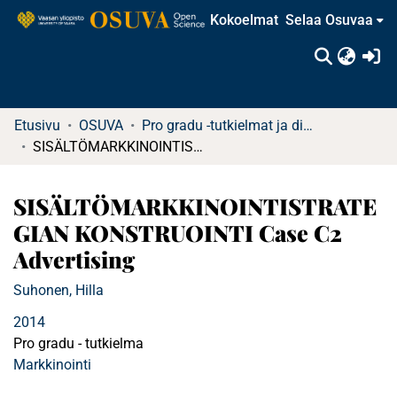
Kokoelmat
Selaa Osuvaa
(c
Etusivu
OSUVA
Pro gradu -tutkielmat ja diplomityöt (rajattu saatavuus)
SISÄLTÖMARKKINOINTISTRATEGIAN KONSTRUOINTI Case C2 Advertising
SISÄLTÖMARKKINOINTISTRATE
GIAN KONSTRUOINTI Case C2
Advertising
Suhonen, Hilla
2014
Pro gradu - tutkielma
Markkinointi