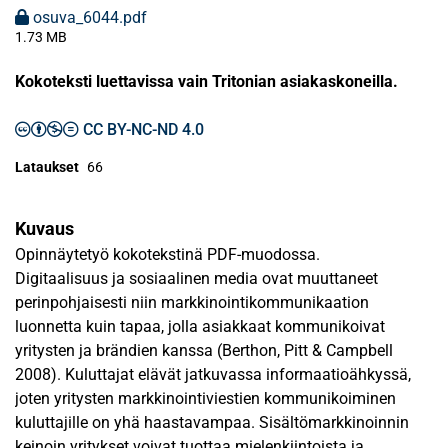
osuva_6044.pdf
1.73 MB
Kokoteksti luettavissa vain Tritonian asiakaskoneilla.
CC BY-NC-ND 4.0
Lataukset
66
Kuvaus
Opinnäytetyö kokotekstinä PDF-muodossa.
Digitaalisuus ja sosiaalinen media ovat muuttaneet
perinpohjaisesti niin markkinointikommunikaation
luonnetta kuin tapaa, jolla asiakkaat kommunikoivat
yritysten ja brändien kanssa (Berthon, Pitt & Campbell
2008). Kuluttajat elävät jatkuvassa informaatioähkyssä,
joten yritysten markkinointiviestien kommunikoiminen
kuluttajille on yhä haastavampaa. Sisältömarkkinoinnin
keinoin yritykset voivat tuottaa mielenkiintoista ja