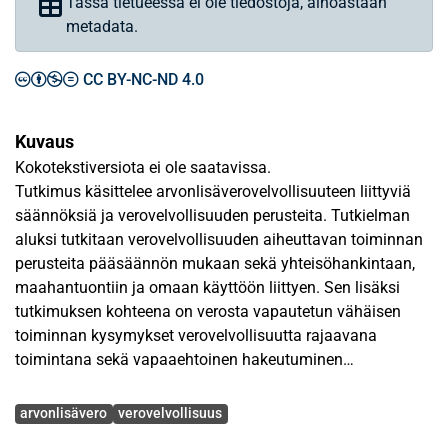
Tässä tietueessa ei ole tiedostoja, ainoastaan
metadata.
CC BY-NC-ND 4.0
Kuvaus
Kokotekstiversiota ei ole saatavissa.
Tutkimus käsittelee arvonlisäverovelvollisuuteen liittyviä
säännöksiä ja verovelvollisuuden perusteita. Tutkielman
aluksi tutkitaan verovelvollisuuden aiheuttavan toiminnan
perusteita pääsäännön mukaan sekä yhteisöhankintaan,
maahantuontiin ja omaan käyttöön liittyen. Sen lisäksi
tutkimuksen kohteena on verosta vapautetun vähäisen
toiminnan kysymykset verovelvollisuutta rajaavana
toimintana sekä vapaaehtoinen hakeutuminen
verovelvolliseksi. Tämän jälkeen tarkastellaan
Avainsanat
verovelvollisryhmiä, kuten yleishyödyllisiä yhteisöjä,
arvonlisävero
verovelvollisuus
uskonnollisia yhdyskuntia, ulkomaalaisia, julkisyhteisöjä,