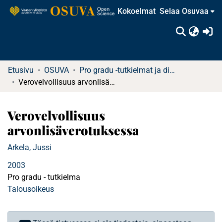
Kokoelmat
Selaa Osuvaa
(c
Etusivu
OSUVA
Pro gradu -tutkielmat ja diplomityöt
Verovelvollisuus arvonlisäverotuksessa
Verovelvollisuus
arvonlisäverotuksessa
Arkela, Jussi
2003
Pro gradu - tutkielma
Talousoikeus