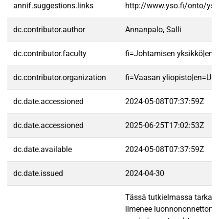
annif.suggestions.links
http://www.yso.fi/onto/ys
dc.contributor.author
Annanpalo, Salli
dc.contributor.faculty
fi=Johtamisen yksikkö|en
dc.contributor.organization
fi=Vaasan yliopisto|en=Uni
dc.date.accessioned
2024-05-08T07:37:59Z
dc.date.accessioned
2025-06-25T17:02:53Z
dc.date.available
2024-05-08T07:37:59Z
dc.date.issued
2024-04-30
Tässä tutkielmassa tarkaste
ilmenee luonnononnettomuuk