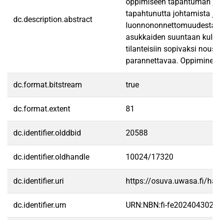
oppimiseen tapahtuman jälk
tapahtunutta johtamista ja
dc.description.abstract
luonnononnettomuudesta kä
asukkaiden suuntaan kulkeu
tilanteisiin sopivaksi nous
parannettavaa. Oppiminen 
dc.format.bitstream
true
dc.format.extent
81
dc.identifier.olddbid
20588
dc.identifier.oldhandle
10024/17320
dc.identifier.uri
https://osuva.uwasa.fi/h
dc.identifier.urn
URN:NBN:fi-fe2024043024