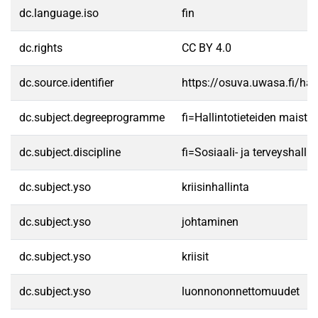
dc.language.iso
fin
dc.rights
CC BY 4.0
dc.source.identifier
https://osuva.uwasa.fi/h
dc.subject.degreeprogramme
fi=Hallintotieteiden maist
dc.subject.discipline
fi=Sosiaali- ja terveyshal
dc.subject.yso
kriisinhallinta
dc.subject.yso
johtaminen
dc.subject.yso
kriisit
dc.subject.yso
luonnononnettomuudet