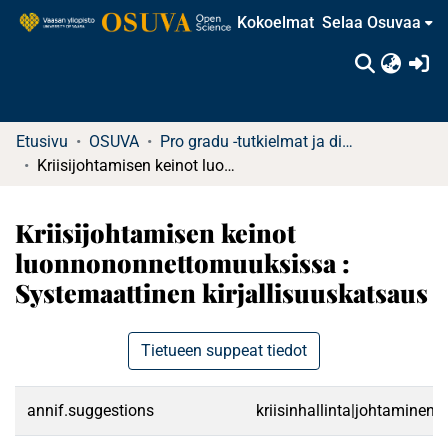
Kokoelmat
Selaa Osuvaa
(c
Etusivu
OSUVA
Pro gradu -tutkielmat ja diplomityöt
Kriisijohtamisen keinot luonnononnettomuuksissa : Systemaattinen kirjallisuuskatsaus
Kriisijohtamisen keinot
luonnononnettomuuksissa :
Systemaattinen kirjallisuuskatsaus
Tietueen suppeat tiedot
annif.suggestions
kriisinhallinta|johtaminen|k