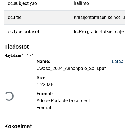
dc.subject.yso
hallinto
dc.title
Kriisijohtamisen keinot lu
dc.type.ontasot
fi=Pro gradu -tutkielma|en
Tiedostot
Näytetään
1 - 1 / 1
Name:
Lataa
Uwasa_2024_Annanpalo_Salli.pdf
Size:
Ladataan...
1.22 MB
Format:
Adobe Portable Document
Format
Kokoelmat