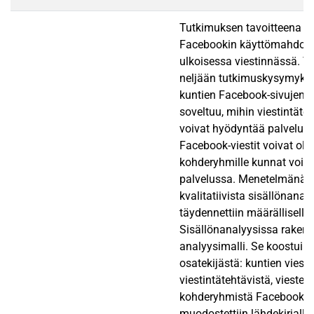
Tutkimuksen tavoitteena oli
Facebookin käyttömahdolli
ulkoisessa viestinnässä. Tav
neljään tutkimuskysymykse
kuntien Facebook-sivujen y
soveltuu, mihin viestintäte
voivat hyödyntää palvelua, 
Facebook-viestit voivat olla
kohderyhmille kunnat voiva
palvelussa. Menetelmänä kä
kvalitatiivista sisällönanaly
täydennettiin määrällisellä 
Sisällönanalyysissa rakenne
analyysimalli. Se koostui n
osatekijästä: kuntien viestij
viestintätehtävistä, viesteis
kohderyhmistä Facebookiss
muodostettiin lähdekirjalli