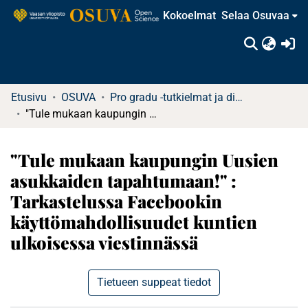
Kokoelmat
Selaa Osuvaa
(c
Etusivu
OSUVA
Pro gradu -tutkielmat ja diplomityöt (rajattu saatavuus)
"Tule mukaan kaupungin Uusien asukkaiden tapahtumaan!" : Tarkastelussa Facebookin käyttömahdollisuudet kuntien ulkoisessa viestinnässä
"Tule mukaan kaupungin Uusien
asukkaiden tapahtumaan!" :
Tarkastelussa Facebookin
käyttömahdollisuudet kuntien
ulkoisessa viestinnässä
Tietueen suppeat tiedot