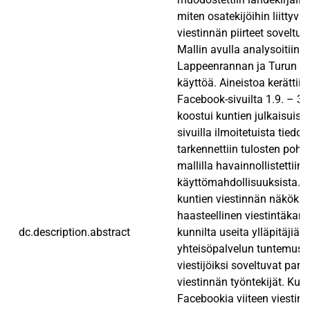
miten osatekijöihin liittyvä
viestinnän piirteet soveltu
Mallin avulla analysoitiin 
Lappeenrannan ja Turun F
käyttöä. Aineistoa kerättiin
Facebook-sivuilta 1.9. – 3
koostui kuntien julkaisuist
sivuilla ilmoitetuista tiedoi
tarkennettiin tulosten pohja
mallilla havainnollistettii
käyttömahdollisuuksista. 
kuntien viestinnän näköku
haasteellinen viestintäkana
dc.description.abstract
kunnilta useita ylläpitäjiä j
yhteisöpalvelun tuntemusta
viestijöiksi soveltuvat parh
viestinnän työntekijät. Kun
Facebookia viiteen viestin