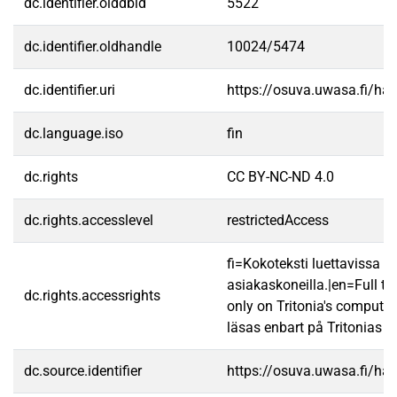
dc.identifier.olddbid
5522
dc.identifier.oldhandle
10024/5474
dc.identifier.uri
https://osuva.uwasa.fi/h
dc.language.iso
fin
dc.rights
CC BY-NC-ND 4.0
dc.rights.accesslevel
restrictedAccess
fi=Kokoteksti luettavissa va
asiakaskoneilla.|en=Full te
dc.rights.accessrights
only on Tritonia's computer
läsas enbart på Tritonias da
dc.source.identifier
https://osuva.uwasa.fi/h