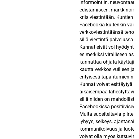
informointiin, neuvontaan,
edistämiseen, markkinointiv
kriisiviestintään. Kuntien 
Facebookia kuitenkin vain
verkkoviestintäänsä tehos
sillä viestintä palvelussa on
Kunnat eivät voi hyödyntää
esimerkiksi viralliseen asio
kannattaa ohjata käyttäji
kautta verkkosivuilleen ja 
erityisesti tapahtumien mar
Kunnat voivat esittäytyä re
aikaisempaa lähestyttävimp
sillä niiden on mahdollista 
Facebookissa positiivisesti j
Muita suositeltavia piirteitä
lyhyys, selkeys, ajantasais
kommunikoivuus ja luotetta
voivat olla myös kutsuvia j