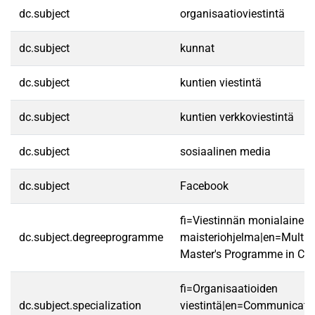
dc.subject
organisaatioviestintä
dc.subject
kunnat
dc.subject
kuntien viestintä
dc.subject
kuntien verkkoviestintä
dc.subject
sosiaalinen media
dc.subject
Facebook
fi=Viestinnän monialainen
dc.subject.degreeprogramme
maisteriohjelma|en=Multidi
Master's Programme in Co
fi=Organisaatioiden
dc.subject.specialization
viestintä|en=Communicatio