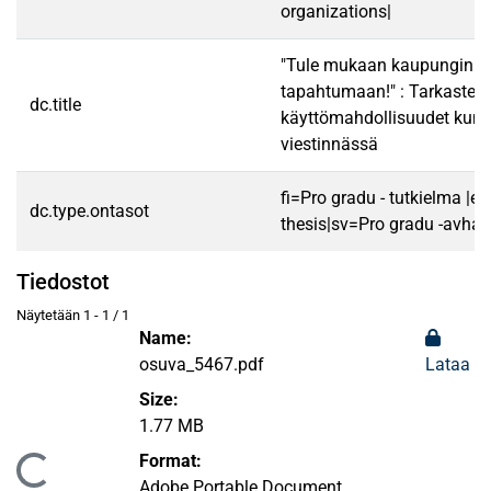
organizations|
"Tule mukaan kaupungin U
tapahtumaan!" : Tarkastel
dc.title
käyttömahdollisuudet kunt
viestinnässä
fi=Pro gradu - tutkielma |e
dc.type.ontasot
thesis|sv=Pro gradu -avhan
Tiedostot
Näytetään
1 - 1 / 1
Name:
osuva_5467.pdf
Lataa
Size:
1.77 MB
Format:
taan...
Adobe Portable Document