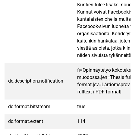
Kuntien tulee lisäksi noudat
Kunnat voivat Facebookiss
kuntalaisten ohella muita yk
Facebook-sivun luoneita ta
organisaatioita. Kohderyhm
kuitenkin hankalaa, joten 
viestiä asioista, jotka kiin
niiden sivuista tykänneitä k
fi=Opinnäytetyö kokotekst
muodossa.|en=Thesis fullt
dc.description.notification
format.|sv=Lärdomsprov ti
fulltext i PDF-format|
dc.format.bitstream
true
dc.format.extent
114