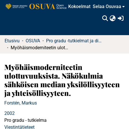
Kokoelmat
Selaa Osuvaa
(c
Etusivu
OSUVA
Pro gradu -tutkielmat ja diplomityöt
Myöhäismoderniteetin ulottuvuuksista. Näkökulmia sähköisen median yksilöllisyyteen ja yhteisöllisyyteen.
Myöhäismoderniteetin
ulottuvuuksista. Näkökulmia
sähköisen median yksilöllisyyteen
ja yhteisöllisyyteen.
Forstén, Markus
2002
Pro gradu - tutkielma
Viestintätieteet